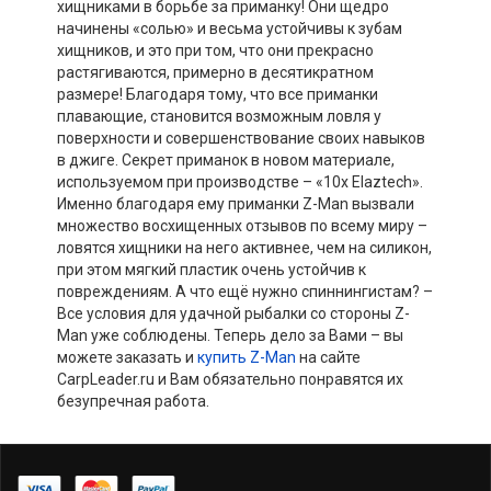
хищниками в борьбе за приманку! Они щедро
начинены «солью» и весьма устойчивы к зубам
хищников, и это при том, что они прекрасно
растягиваются, примерно в десятикратном
размере! Благодаря тому, что все приманки
плавающие, становится возможным ловля у
поверхности и совершенствование своих навыков
в джиге. Секрет приманок в новом материале,
используемом при производстве – «10x Elaztech».
Именно благодаря ему приманки Z-Man вызвали
множество восхищенных отзывов по всему миру –
ловятся хищники на него активнее, чем на силикон,
при этом мягкий пластик очень устойчив к
повреждениям. А что ещё нужно спиннингистам? –
Все условия для удачной рыбалки со стороны Z-
Man уже соблюдены. Теперь дело за Вами – вы
можете заказать и
купить Z-Man
на сайте
CarpLeader.ru и Вам обязательно понравятся их
безупречная работа.