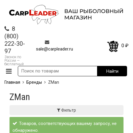
8
(800)
222-30-
0
₽
sale@carpleader.ru
97
Звонок по
России —
бесплатный
Главная
Бренды
ZMan
ZMan
Фильтр
Товаров, соответствующих вашему запросу, не
обнаружено.