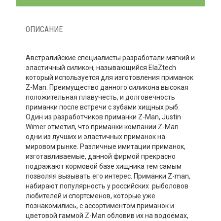
ОПИСАНИЕ
Австралийские специалисты разработали мягкий и
эластичный силикон, называющийся ElaZtech
который используется для изготовления приманок
Z-Man. Преимущество данного силикона высокая
положительная плавучесть, и долговечность
приманки после встречи с зубами хищных рыб.
Один из разработчиков приманки Z-Man, Justin
Wimer отметил, что приманки компании Z-Man
одни из лучших и эластичных приманок на
мировом рынке. Различные имитации приманок,
изготавливаемые, данной фирмой прекрасно
подражают кормовой базе хищника тем самым
позволяя вызывать его интерес. Приманки Z-man,
набирают популярность у российских рыболовов
любителей и спортсменов, которые уже
познакомились, с ассортиментом приманок и
цветовой гаммой Z-Man обловив их на водоёмах,