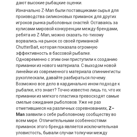
дают высокие рыбацкие оценки.
Изначально Z-Man были поставщиками сырья для
производства силиконовых приманок для других
игроков рынка рыболовных снастей. Оставаясь за
кулисами мировой конкуренции между брендами,
ребята из Z-Man, можно сказать по-тихому
ворвались на рынок со своей приманкой
ChutterBait, которая показала огромную
эффективность в бассовой рыбалке.
Одновременно с этим они приступили к созданию
приманки из нового материала. С выходом новой
линейки из современного материала спиннингисты
рукоплескали, давайте разбираться почему.
Возможно все дело в кардинально ином подходе к
рыбалке, кто знает? Точно известно лишь то, что их
приманки из мягкого пластика превосходят самые
смелые ожидания рыболовов. Уже не раз
отметившиеся на различных соревнованиях,
Z
–
Man
заявили о себе рыболовному сообществу во
всем мире. Отличительными особенностями
приманок этого бренда является исключительная
уловистость, бывали случаи толкучки между