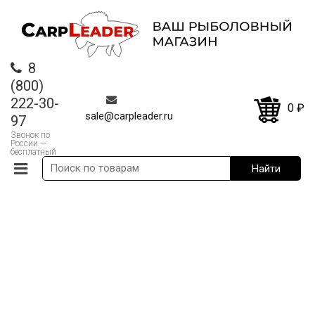
8
(800)
222-30-
0
₽
sale@carpleader.ru
97
Звонок по
России —
бесплатный