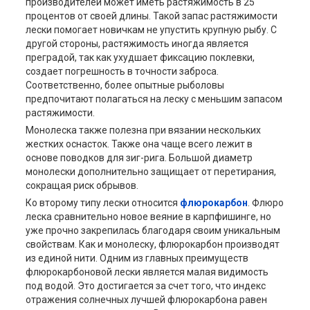
производителей может иметь растяжимость в 25
процентов от своей длины. Такой запас растяжимости
лески помогает новичкам не упустить крупную рыбу. С
другой стороны, растяжимость иногда является
преградой, так как ухудшает фиксацию поклевки,
создает погрешность в точности заброса.
Соответственно, более опытные рыболовы
предпочитают полагаться на леску с меньшим запасом
растяжимости.
Монолеска также полезна при вязании нескольких
жестких оснасток. Также она чаще всего лежит в
основе поводков для зиг-рига. Большой диаметр
монолески дополнительно защищает от перетирания,
сокращая риск обрывов.
Ко второму типу лески относится
флюрокарбон
. Флюро
леска сравнительно новое веяние в карпфишинге, но
уже прочно закрепилась благодаря своим уникальным
свойствам. Как и монолеску, флюрокарбон производят
из единой нити. Одним из главных преимуществ
флюрокарбоновой лески является малая видимость
под водой. Это достигается за счет того, что индекс
отражения солнечных лучшей флюрокарбона равен