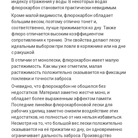
индексу отражения у воды. В некоторых водах
флюрокарбон становится практически невидимым.
Кроме малой видимости, флюрокарбон обладает
большим весом, поэтому отлично тонет и,
соответственно, лучше прижимается ко дну. Также
флюро отличается высоким коэффициентом
сопротивления к трению. Эти свойства делают леску
идеальным выбором при ловле в коряжнике или на дне
с ракушкой.
В отличии от монолески, флюрокарбон имеет малую
растяжимость. Как мы уже отметили, малая
растяжимость положительно сказывается на фиксации
поклевки и точности заброса.
Очевидно, что флюрокарбон не обошелся без
недостатков. Материал заметно жестче моно, и
обладает более выраженным эффектом памяти.
Последние линейки флюрокарбоновой лески для
рабочих удилищ заметно снизили воздействие этих
недостатков, но полностью от них нельзя избавиться.
Несмотря на то, что большой вес лески положительно
сказывается на её прижатии ко дну, он одновременно
ограничивает дальность заброса. Производство