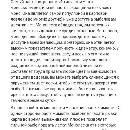
Самый часто встречаемый тип лески – это
монофиламент, или её часто сокращенно называют
моно. Она является самой популярной в карповой
ловле (и во многих других) и уже доступна рыболовам
десятки лет. Монолеска обладает рядом полезных
качеств, что выделяют её среди остальных. Во-первых,
моно дешево обходится в производстве, поэтому
доступна всем желающим. Во-вторых, она отличается
высоким показателем прочности к диаметру, конечно, у
неё не лучший показатель среди всех, но его точно
достаточно для ловли карпа. Поскольку монолеска
создается из одиночной нейлоновой нити, ей не
составляет труда придать любой цвет. В зависимости
от вашего водоема, вы можете выбрать сливающийся с
окружением цвет лески, чтобы не спугнуть аккуратную
рыбу. Также многие карпятники любят использовать
яркого цвета леску, чтобы лучше её видеть в условиях
темного времени суток.
Второе свойство монолески – наличие растяжимости. С
одной стороны, растяжимость позволяет гасить рывки
карпа во время вываживания, плюс не позволяет
сильной рыбе порвать леску. Монолеска от некоторых