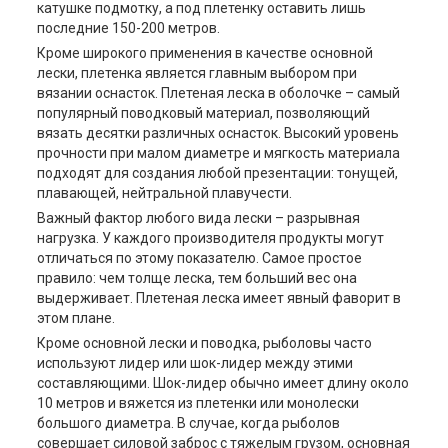
катушке подмотку, а под плетенку оставить лишь
последние 150-200 метров.
Кроме широкого применения в качестве основной
лески, плетенка является главным выбором при
вязании оснасток. Плетеная леска в оболочке – самый
популярный поводковый материал, позволяющий
вязать десятки различных оснасток. Высокий уровень
прочности при малом диаметре и мягкость материала
подходят для создания любой презентации: тонущей,
плавающей, нейтральной плавучести.
Важный фактор любого вида лески – разрывная
нагрузка. У каждого производителя продукты могут
отличаться по этому показателю. Самое простое
правило: чем толще леска, тем больший вес она
выдерживает. Плетеная леска имеет явный фаворит в
этом плане.
Кроме основной лески и поводка, рыболовы часто
используют лидер или шок-лидер между этими
составляющими. Шок-лидер обычно имеет длину около
10 метров и вяжется из плетенки или монолески
большого диаметра. В случае, когда рыболов
совершает силовой заброс с тяжелым грузом, основная