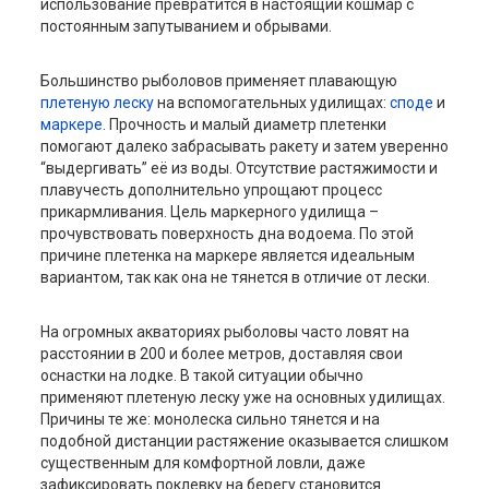
использование превратится в настоящий кошмар с
постоянным запутыванием и обрывами.
Большинство рыболовов применяет плавающую
плетеную леску
на вспомогательных удилищах:
споде
и
маркере
. Прочность и малый диаметр плетенки
помогают далеко забрасывать ракету и затем уверенно
“выдергивать” её из воды. Отсутствие растяжимости и
плавучесть дополнительно упрощают процесс
прикармливания. Цель маркерного удилища –
прочувствовать поверхность дна водоема. По этой
причине плетенка на маркере является идеальным
вариантом, так как она не тянется в отличие от лески.
На огромных акваториях рыболовы часто ловят на
расстоянии в 200 и более метров, доставляя свои
оснастки на лодке. В такой ситуации обычно
применяют плетеную леску уже на основных удилищах.
Причины те же: монолеска сильно тянется и на
подобной дистанции растяжение оказывается слишком
существенным для комфортной ловли, даже
зафиксировать поклевку на берегу становится