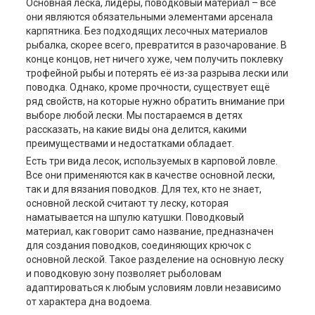
Основная леска, лидеры, поводковый материал – все
они являются обязательными элементами арсенала
карпятника. Без подходящих лесочных материалов
рыбалка, скорее всего, превратится в разочарование. В
конце концов, нет ничего хуже, чем получить поклевку
трофейной рыбы и потерять её из-за разрыва лески или
поводка. Однако, кроме прочности, существует ещё
ряд свойств, на которые нужно обратить внимание при
выборе любой лески. Мы постараемся в детях
рассказать, на какие виды она делится, какими
преимуществами и недостатками обладает.
Есть три вида лесок, используемых в карповой ловле.
Все они применяются как в качестве основной лески,
так и для вязания поводков. Для тех, кто не знает,
основной леской считают ту леску, которая
наматывается на шпулю катушки. Поводковый
материал, как говорит само название, предназначен
для создания поводков, соединяющих крючок с
основной леской. Такое разделение на основную леску
и поводковую зону позволяет рыболовам
адаптироваться к любым условиям ловли независимо
от характера дна водоема.