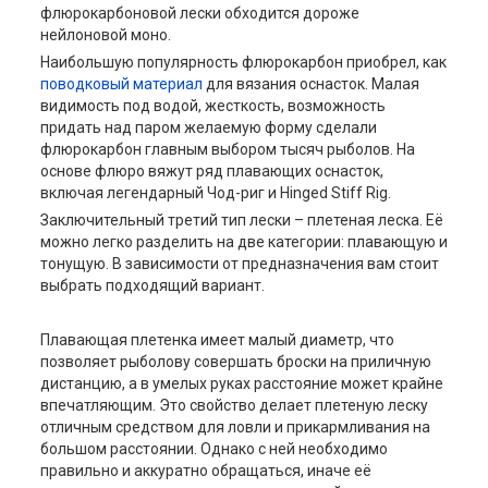
флюрокарбоновой лески обходится дороже
нейлоновой моно.
Наибольшую популярность флюрокарбон приобрел, как
поводковый материал
для вязания оснасток. Малая
видимость под водой, жесткость, возможность
придать над паром желаемую форму сделали
флюрокарбон главным выбором тысяч рыболов. На
основе флюро вяжут ряд плавающих оснасток,
включая легендарный Чод-риг и Hinged Stiff Rig.
Заключительный третий тип лески – плетеная леска. Её
можно легко разделить на две категории: плавающую и
тонущую. В зависимости от предназначения вам стоит
выбрать подходящий вариант.
Плавающая плетенка имеет малый диаметр, что
позволяет рыболову совершать броски на приличную
дистанцию, а в умелых руках расстояние может крайне
впечатляющим. Это свойство делает плетеную леску
отличным средством для ловли и прикармливания на
большом расстоянии. Однако с ней необходимо
правильно и аккуратно обращаться, иначе её