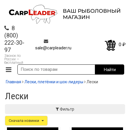
8
(800)
222-30-
0
₽
sale@carpleader.ru
97
Звонок по
России —
бесплатный
Главная
Лески, плетёнки и шок-лидеры
Лески
Лески
Фильтр
Сначала новинки