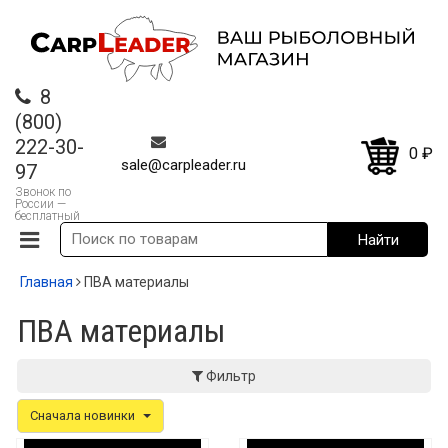
8
(800)
222-30-
0
₽
sale@carpleader.ru
97
Звонок по
России —
бесплатный
Главная
ПВА материалы
ПВА материалы
Фильтр
Сначала новинки