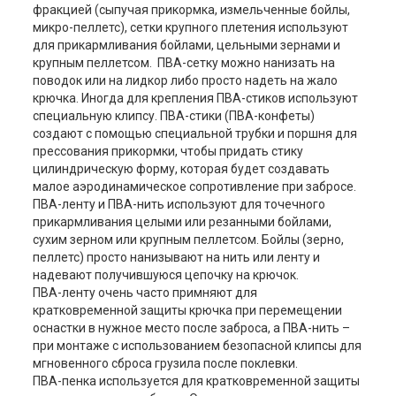
фракцией (сыпучая прикормка, измельченные бойлы,
микро-пеллетс), сетки крупного плетения используют
для прикармливания бойлами, цельными зернами и
крупным пеллетсом. ПВА-сетку можно нанизать на
поводок или на лидкор либо просто надеть на жало
крючка. Иногда для крепления ПВА-стиков используют
специальную клипсу. ПВА-стики (ПВА-конфеты)
создают с помощью специальной трубки и поршня для
прессования прикормки, чтобы придать стику
цилиндрическую форму, которая будет создавать
малое аэродинамическое сопротивление при забросе.
ПВА-ленту и ПВА-нить используют для точечного
прикармливания целыми или резанными бойлами,
сухим зерном или крупным пеллетсом. Бойлы (зерно,
пеллетс) просто нанизывают на нить или ленту и
надевают получившуюся цепочку на крючок.
ПВА-ленту очень часто примняют для
кратковременной защиты крючка при перемещении
оснастки в нужное место после заброса, а ПВА-нить –
при монтаже с использованием безопасной клипсы для
мгновенного сброса грузила после поклевки.
ПВА-пенка используется для кратковременной защиты