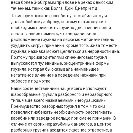
веса более 3-60 грамм при лове на реках с высоким
течением, таких как Волга, Дон, Днепр и т.д.
Такие приманки не способствуют стабильному и
дальнобойному забросу, поэтому в этих случаях
необходимо применять грузило для спиннинговой
ловли. Главное помнить, что неправильное
расположение грузила на леске может значительно
ухудшить «игру» приманки. Кроме того, из-за тяжести
грузила, наживка может цепляться за неровности дна.
Поэтому производителями спиннинговых грузил
выпускаются пулевидные, эксцентричные формы
грузила, которая бы оказывала наименьшее
негативное влияние на поведение наживки при
забросе и подмотке.
Наши соотечественники чаще всего используют
шарообразные грузила разборного и неразборного
типа, чаще всего называемыми «чебурашками».
Преимущество разборных грузил в том, что они
позволяют избежать необходимости расстегивать
карабин или заводное кольцо при смене приманки. В
отличие от своих неразъёмных аналогов, в центре
разборных грузил находится сквозное отверстие, в