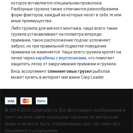
которое вставляется специальная проволока.
Разборные грузила также отличаются разнообразием
форм-факторов, каждый из которых несет в себе те или
иные преимущества.
Либо грузила для мягкого монтажа, чаще всего такие
грузила устанавливают на полметра впереди
приманки, такое расположение подчас усложняет
заброс, но при правильной подмотке поведение
приманки не изменяется. Чаще всего грузила крепят на
леске через
карабины с вертлюжками
, что помогает
защитить леску от закручивания приманки и грузила.
Весь ассортимент
спиннинговых грузил
рыболов
может купить в интернет магазине Carp Leader.
© 2014-2025 Carpleader.ru, Все фото\видео изображения и
текст на этом сайте защищены законом об авторском
праве и не могут быть опубликованы ещё где-либо без
письменного разрешения.