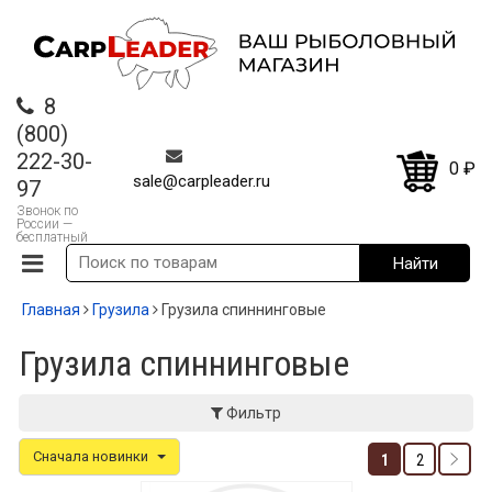
8
(800)
222-30-
0
₽
sale@carpleader.ru
97
Звонок по
России —
бесплатный
Главная
Грузила
Грузила спиннинговые
Грузила спиннинговые
Фильтр
Сначала новинки
1
2