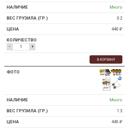
Много
0.2
440
₽
-
+
В КОРЗИНУ
Много
1.3
440
₽