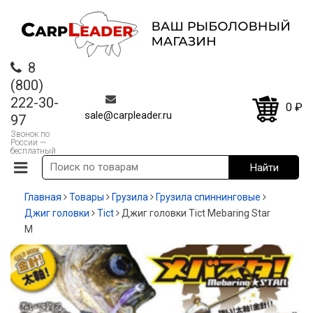
8
(800)
222-30-
0
₽
sale@carpleader.ru
97
Звонок по
России —
бесплатный
Главная
Товары
Грузила
Грузила спиннинговые
Джиг головки
Tict
Джиг головки Tict Mebaring Star
M