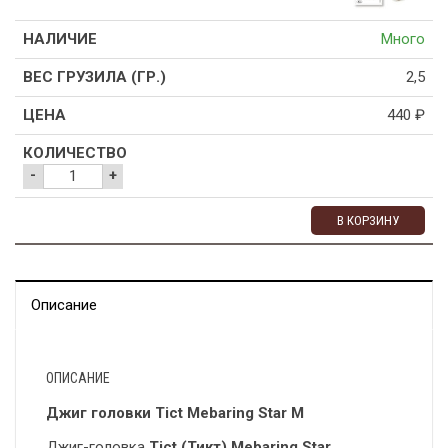
Много
2,5
440
₽
-
+
В КОРЗИНУ
Описание
ОПИСАНИЕ
Джиг головки Tict Mebaring Star M
Джиг-головка
Tict (Тикт) Mebaring Star