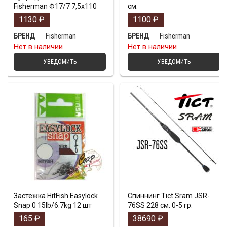
Fisherman Ф17/7 7,5х110
см.
1130
₽
1100
₽
Fisherman
Fisherman
БРЕНД
БРЕНД
Нет в наличии
Нет в наличии
УВЕДОМИТЬ
УВЕДОМИТЬ
Застежка HitFish Easylock
Спиннинг Tict Sram JSR-
Snap 0 15lb/6.7kg 12 шт
76SS 228 см. 0-5 гр.
165
₽
38690
₽