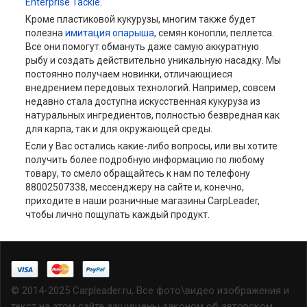
Enterprise Tackle
.
Кроме пластиковой кукурузы, многим также будет
полезна
имитация опарыша
, семян конопли, пеллетса.
Все они помогут обмануть даже самую аккуратную
рыбу и создать действительно уникальную насадку. Мы
постоянно получаем новинки, отличающиеся
внедрением передовых технологий. Например, совсем
недавно стала доступна искусственная кукуруза из
натуральных ингредиентов, полностью безвредная как
для карпа, так и для окружающей среды.
Если у Вас остались какие-либо вопросы, или вы хотите
получить более подробную информацию по любому
товару, то смело обращайтесь к нам по телефону
88002507338, мессенджеру на сайте и, конечно,
приходите в наши розничные магазины CarpLeader,
чтобы лично пощупать каждый продукт.
© 2014-2025 Carpleader.ru, Все фото\видео изображения и
текст на этом сайте защищены законом об авторском