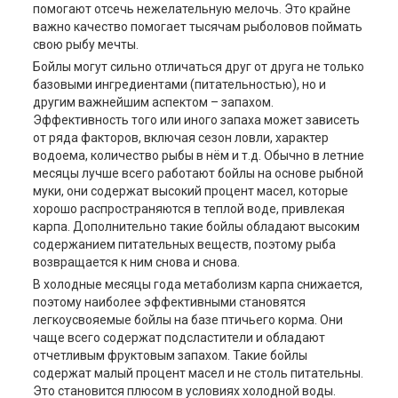
помогают отсечь нежелательную мелочь. Это крайне
важно качество помогает тысячам рыболовов поймать
свою рыбу мечты.
Бойлы могут сильно отличаться друг от друга не только
базовыми ингредиентами (питательностью), но и
другим важнейшим аспектом – запахом.
Эффективность того или иного запаха может зависеть
от ряда факторов, включая сезон ловли, характер
водоема, количество рыбы в нём и т.д. Обычно в летние
месяцы лучше всего работают бойлы на основе рыбной
муки, они содержат высокий процент масел, которые
хорошо распространяются в теплой воде, привлекая
карпа. Дополнительно такие бойлы обладают высоким
содержанием питательных веществ, поэтому рыба
возвращается к ним снова и снова.
В холодные месяцы года метаболизм карпа снижается,
поэтому наиболее эффективными становятся
легкоусвояемые бойлы на базе птичьего корма. Они
чаще всего содержат подсластители и обладают
отчетливым фруктовым запахом. Такие бойлы
содержат малый процент масел и не столь питательны.
Это становится плюсом в условиях холодной воды.