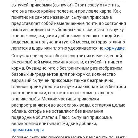
сыпучей прикормки (сыпучки). Стоит сразу отметить,
что она также крайне полезна и при ловле карпа. Как
понятно из самого названия, сыпучая прикормка
представляет собой измельченные почти до состояния
пыли ингредиенты. Рыболовы часто сочетают сыпучку
с пеллетсом, жидкими добавками, мешают с водой из
водоема для получения густой массы, которая отлично
лепится в шары или плотно удерживается на
кормушке
.
Сыпучая прикормка обычно состоит из измельченной
смеси рыбной муки, семян конопли, отрубей, птичьего
корма. Очевидно, что с безграничным разнообразием
базовых ингредиентов для прикормки, количество
вариаций сыпучей прикормки также безгранично.
Главное преимущество сыпучки заключается в быстрой
растворимости и, соответственно, моментальном
отклике рыбы. Мелкие частицы прикормки
распространяются во всех слоях воды, оставляя целые
облака, которые не оставляют без внимания
подводные обитатели. Плюс, сыпучая прикормка
великолепно впитывает жидкие добавки,
ароматизаторы
.
Условно сыпучую прикормку можно разделить по цвету