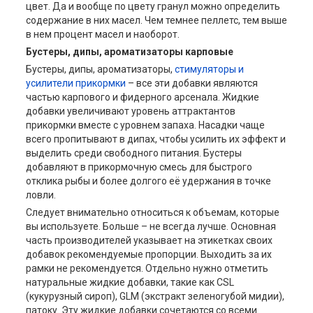
цвет. Да и вообще по цвету гранул можно определить
содержание в них масел. Чем темнее пеллетс, тем выше
в нем процент масел и наоборот.
Бустеры, дипы, ароматизаторы карповые
Бустеры, дипы, ароматизаторы,
стимуляторы и
усилители прикормки
– все эти добавки являются
частью карпового и фидерного арсенала. Жидкие
добавки увеличивают уровень аттрактантов
прикормки вместе с уровнем запаха. Насадки чаще
всего пропитывают в дипах, чтобы усилить их эффект и
выделить среди свободного питания. Бустеры
добавляют в прикормочную смесь для быстрого
отклика рыбы и более долгого её удержания в точке
ловли.
Следует внимательно относиться к объемам, которые
вы используете. Больше – не всегда лучше. Основная
часть производителей указывает на этикетках своих
добавок рекомендуемые пропорции. Выходить за их
рамки не рекомендуется. Отдельно нужно отметить
натуральные жидкие добавки, такие как CSL
(кукурузный сироп), GLM (экстракт зеленогубой мидии),
патоку. Эту жидкие добавки сочетаются со всеми