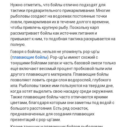
Нужно отметить, что бойлы отлично подходят для
тактики предварительного прикармливания. Многие
рыболовы создают на водоемах постоянные точки
ловли, прикармливая их в течение долгого времени,
чтобы привлечь крупную рыбу. Поскольку карп
рассматривает бойлы как источник питания и
привыкает к ним, то подобная тактика раскрывается на
полную.
Говоря о бойлах, нельзя не упомянуть pop-up’ы
(
плавающие бойлы
). Pop-up’ы имеют схожий с
тонущими бойлами запах и часть базовой смеси только
ещё включают весомый процент пробковой пыли или
другого плавающего материала. Плавающие бойлы
позволяют ловить среди слоя водорослей, глубокого
ила. Рыболовы также ими пользуются на твердом дне,
когда хотят выделить свою насадку среди окружения.
Также плавающие бойлы часто отличаются яркими
цветами, благодаря которым они заметны под водой с
большого расстояния. Есть ряд оснасток,
предназначенных для создания плавающих
презентаций с pop-up’ами.
Кроме тонущих и плавающих бойлов рыболовам