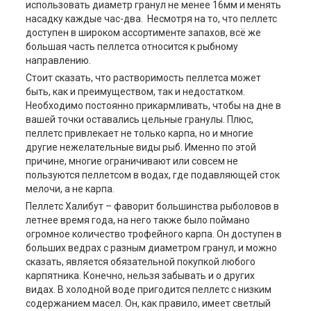
использовать диаметр гранул не менее 16мм и менять
насадку каждые час-два. Несмотря на то, что пеллетс
доступен в широком ассортименте запахов, всё же
большая часть пеллетса относится к рыбному
направлению.
Стоит сказать, что растворимость пеллетса может
быть, как и преимуществом, так и недостатком.
Необходимо постоянно прикармливать, чтобы на дне в
вашей точки оставались цельные гранулы. Плюс,
пеллетс привлекает не только карпа, но и многие
другие нежелательные виды рыб. Именно по этой
причине, многие ограничивают или совсем не
пользуются пеллетсом в водах, где подавляющей сток
мелочи, а не карпа.
Пеллетс Халибут – фаворит большинства рыболовов в
летнее время года, на него также было поймано
огромное количество трофейного карпа. Он доступен в
больших ведрах с разным диаметром гранул, и можно
сказать, является обязательной покупкой любого
карпятника. Конечно, нельзя забывать и о других
видах. В холодной воде пригодится пеллетс с низким
содержанием масел. Он, как правило, имеет светлый