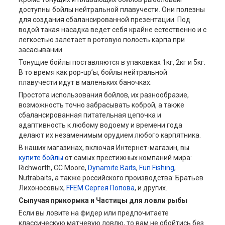
доступны бойлы нейтральной плавучести. Они полезны
для создания сбалансированной презентации. Под
водой такая насадка ведет себя крайне естественно и с
легкостью залетает в ротовую полость карпа при
засасывании.
Тонущие бойлы поставляются в упаковках 1кг, 2кг и 5кг.
В то время как pop-up’ы, бойлы нейтральной
плавучести идут в маленьких баночках.
Простота использования бойлов, их разнообразие,
возможность точно забрасывать коброй, а также
сбалансированная питательная цепочка и
адаптивность к любому водоему и времени года
делают их незаменимым орудием любого карпятника.
В наших магазинах, включая Интернет-магазин, вы
купите бойлы
от самых престижных компаний мира:
Richworth, CC Moore,
Dynamite Baits
,
Fun Fishing
,
Nutrabaits, а также российского производства: Братьев
Лихоносовых,
FFEM Сергея Попова
, и других.
Сыпучая прикормка и Частицы для ловли рыбы
Если вы ловите на фидер или предпочитаете
классическую матчевую ловлю, то вам не обойтись без