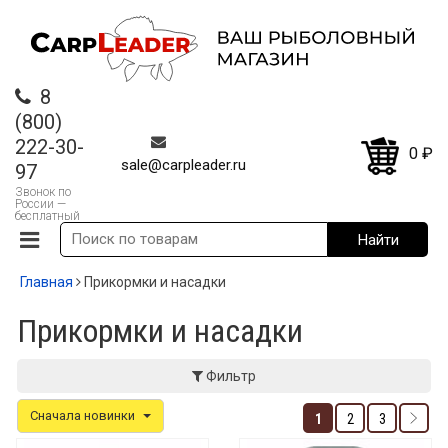
8
(800)
222-30-
0
₽
sale@carpleader.ru
97
Звонок по
России —
бесплатный
Главная
Прикормки и насадки
Прикормки и насадки
Фильтр
Сначала новинки
1
2
3