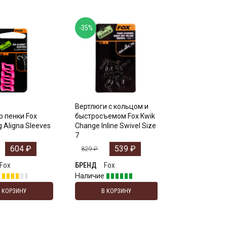
-35%
Вертлюги с кольцом и
 пенки Fox
быстросъемом Fox Kwik
g Aligna Sleeves
Change Inline Swivel Size
7
604
₽
539
₽
829
₽
Fox
Fox
БРЕНД
е
Наличие
В КОРЗИНУ
В КОРЗИНУ