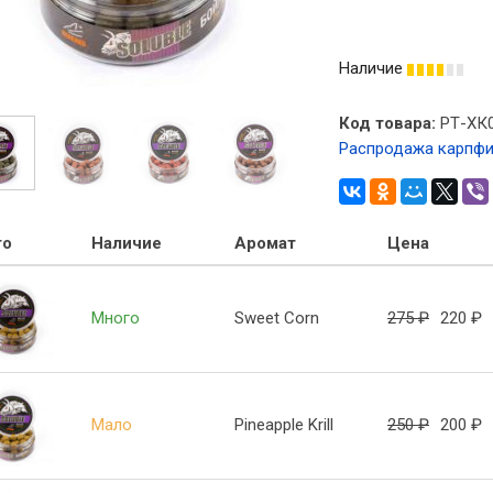
Наличие
Код товара:
РТ-ХК
Распродажа карпф
то
Наличие
Аромат
Цена
Много
Sweet Corn
275
₽
220
₽
Мало
Pineapple Krill
250
₽
200
₽