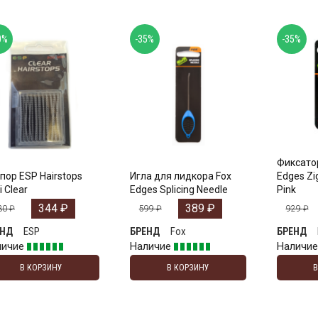
0%
-35%
-35%
Фиксатор
пор ESP Hairstops
Игла для лидкора Fox
Edges Zi
i Clear
Edges Splicing Needle
Pink
344
₽
389
₽
30
₽
599
₽
929
₽
ESP
Fox
ЕНД
БРЕНД
БРЕНД
личие
Наличие
Наличи
В КОРЗИНУ
В КОРЗИНУ