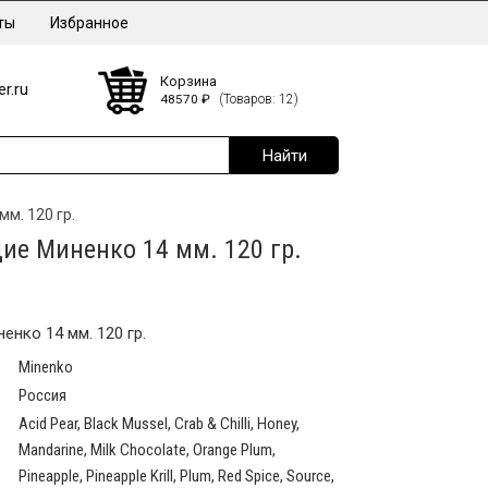
ты
Избранное
Корзина
r.ru
48570
₽
(Товаров: 12)
м. 120 гр.
е Миненко 14 мм. 120 гр.
нко 14 мм. 120 гр.
Minenko
Россия
Acid Pear, Black Mussel, Crab & Chilli, Honey,
Mandarine, Milk Chocolate, Orange Plum,
Pineapple, Pineapple Krill, Plum, Red Spice, Source,