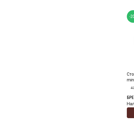
-2
Сто
min
4
БР
На