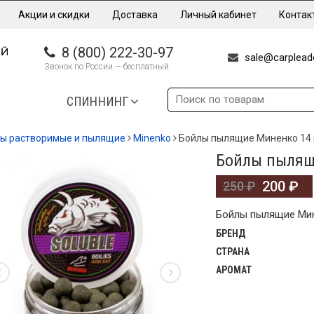
Акции и скидки
Доставка
Личный кабинет
Контак
8 (800) 222-30-97
sale@carpleade
Звонок по России — бесплатный
СПИННИНГ
ы растворимые и пылящие
Minenko
Бойлы пылящие Миненко 14 м
Бойлы пылящи
А!
200
₽
250
₽
Бойлы пылящие Мине
БРЕНД
СТРАНА
АРОМАТ