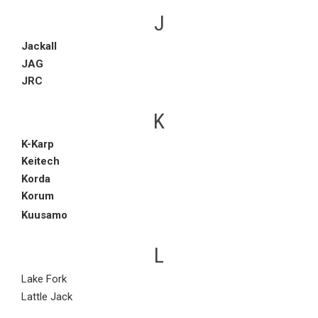
J
Jackall
JAG
JRC
K
K-Karp
Keitech
Korda
Korum
Kuusamo
L
Lake Fork
Lattle Jack