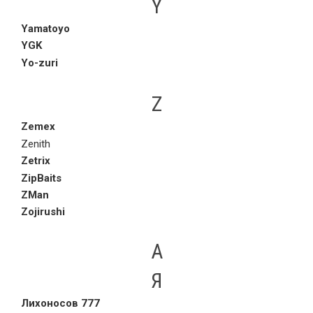
Y
Yamatoyo
YGK
Yo-zuri
Z
Zemex
Zenith
Zetrix
ZipBaits
ZMan
Zojirushi
А
Я
Лихоносов 777