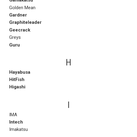
Gamakatsu
Golden Mean
Gardner
Graphiteleader
Geecrack
Greys
Guru
H
Hayabusa
HitFish
Higashi
I
IMA
Intech
Imakatsu