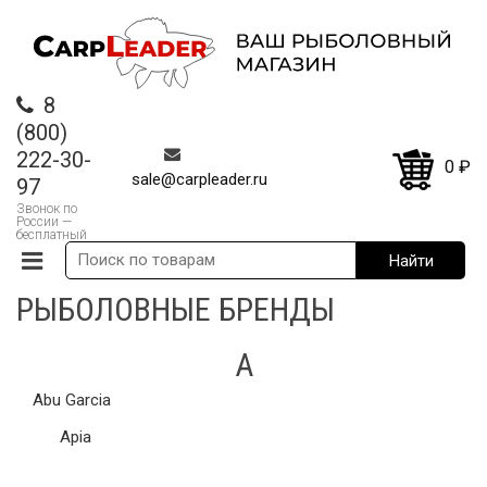
8
(800)
222-30-
0
₽
sale@carpleader.ru
97
Звонок по
России —
бесплатный
РЫБОЛОВНЫЕ БРЕНДЫ
A
Abu Garcia
Apia