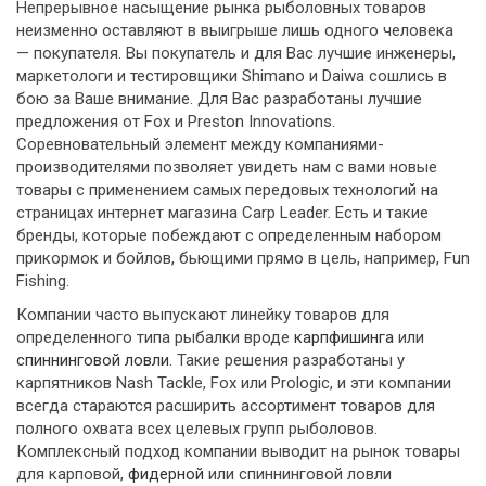
Непрерывное насыщение рынка рыболовных товаров
неизменно оставляют в выигрыше лишь одного человека
— покупателя. Вы покупатель и для Вас лучшие инженеры,
маркетологи и тестировщики Shimano и Daiwa сошлись в
бою за Ваше внимание. Для Вас разработаны лучшие
предложения от Fox и Preston Innovations.
Соревновательный элемент между компаниями-
производителями позволяет увидеть нам с вами новые
товары с применением самых передовых технологий на
страницах интернет магазина Carp Leader. Есть и такие
бренды, которые побеждают с определенным набором
прикормок и бойлов, бьющими прямо в цель, например, Fun
Fishing.
Компании часто выпускают линейку товаров для
определенного типа рыбалки вроде
карпфишинга
или
спиннинговой ловли
. Такие решения разработаны у
карпятников Nash Tackle, Fox или Prologic, и эти компании
всегда стараются расширить ассортимент товаров для
полного охвата всех целевых групп рыболовов.
Комплексный подход компании выводит на рынок товары
для карповой,
фидерной
или спиннинговой ловли