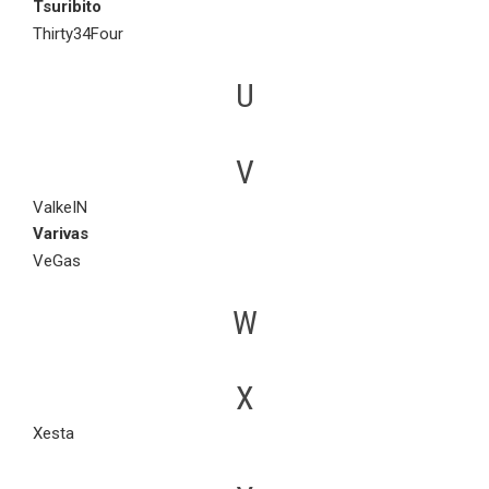
Tsuribito
Thirty34Four
U
V
ValkeIN
Varivas
VeGas
W
X
Xesta