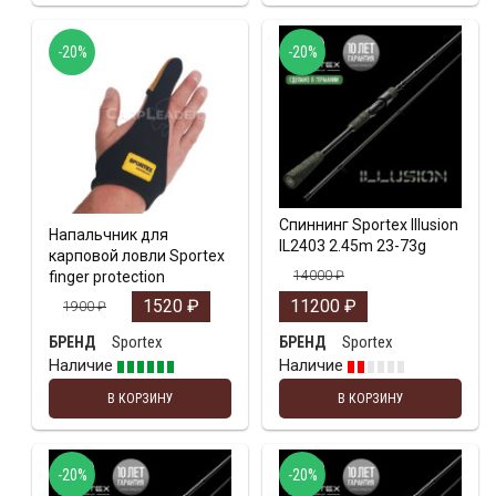
-20%
-20%
Спиннинг Sportex Illusion
Напальчник для
IL2403 2.45m 23-73g
карповой ловли Sportex
finger protection
14000
₽
1520
₽
11200
₽
1900
₽
Sportex
Sportex
БРЕНД
БРЕНД
Наличие
Наличие
В КОРЗИНУ
В КОРЗИНУ
-20%
-20%