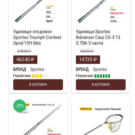
Удилище сподовое
Удилище Sportex
Sportex Triumph Contest
Advancer Carp CS-3 13
Spod 13ft 6lbs
3.75lb 3 части
57800
₽
18400
₽
46240
₽
14720
₽
Sportex
Sportex
БРЕНД
БРЕНД
Наличие
Наличие
В КОРЗИНУ
В КОРЗИНУ
-20%