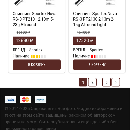
Спиннинг Sportex Nova
Спиннинг Sportex Nova
RS-3 PT2131 2.13m 5-
RS-3 PT2130 2.13m 2-
23g Allround
15g Allround Light
16100
₽
15400
₽
12880
₽
12320
₽
Sportex
Sportex
БРЕНД
БРЕНД
Наличие
Наличие
В КОРЗИНУ
В КОРЗИНУ
…
1
2
5
© 2014-2025 Carpleader.ru, Все фото\видео изображения и
текст на этом сайте защищены законом об авторском
праве и не могут быть опубликованы ещё где-либо без
письменного разрешения.