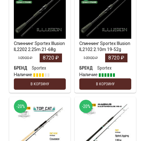
Спиннинг Sportex Illusion
Спиннинг Sportex Illusion
IL2202 2.25m 21-68g
IL2102 2.10m 19-52g
8720
₽
8720
₽
10900
₽
10900
₽
Sportex
Sportex
БРЕНД
БРЕНД
Наличие
Наличие
В КОРЗИНУ
В КОРЗИНУ
-20%
-20%