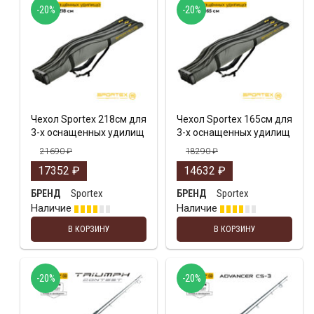
-20%
-20%
Чехол Sportex 218cм для
Чехол Sportex 165cм для
3-х оснащенных удилищ
3-х оснащенных удилищ
21690
₽
18290
₽
17352
₽
14632
₽
Sportex
Sportex
БРЕНД
БРЕНД
Наличие
Наличие
В КОРЗИНУ
В КОРЗИНУ
-20%
-20%