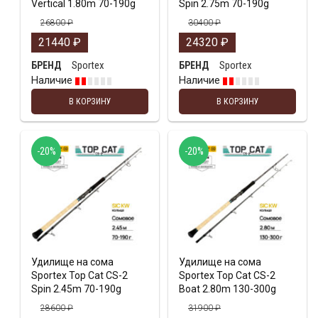
Vertical 1.80m 70-190g
Spin 2.75m 70-190g
26800
₽
30400
₽
21440
₽
24320
₽
Sportex
Sportex
БРЕНД
БРЕНД
Наличие
Наличие
В КОРЗИНУ
В КОРЗИНУ
-20%
-20%
Удилище на сома
Удилище на сома
Sportex Top Cat CS-2
Sportex Top Cat CS-2
Spin 2.45m 70-190g
Boat 2.80m 130-300g
28600
₽
31900
₽