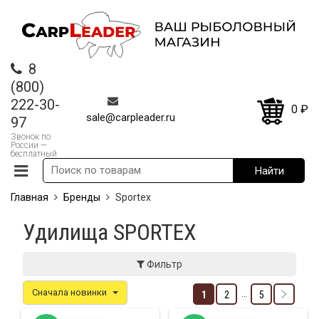
8
(800)
222-30-
0
₽
sale@carpleader.ru
97
Звонок по
России —
бесплатный
Главная
Бренды
Sportex
Удилища SPORTEX
Фильтр
Сначала новинки
…
1
2
5