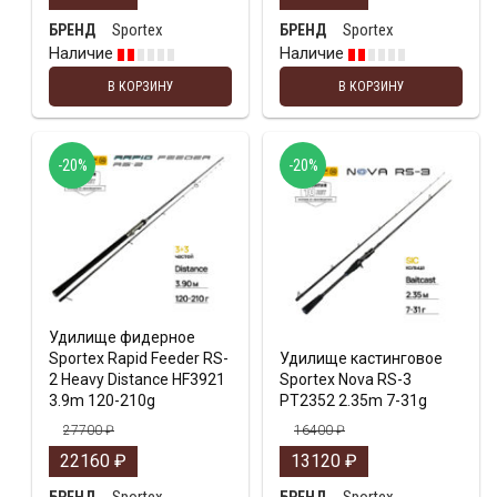
Sportex
Sportex
БРЕНД
БРЕНД
Наличие
Наличие
В КОРЗИНУ
В КОРЗИНУ
-20%
-20%
Удилище фидерное
Sportex Rapid Feeder RS-
Удилище кастинговое
2 Heavy Distance HF3921
Sportex Nova RS-3
3.9m 120-210g
PT2352 2.35m 7-31g
27700
₽
16400
₽
22160
₽
13120
₽