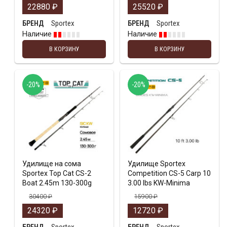
22880
₽
25520
₽
Sportex
Sportex
БРЕНД
БРЕНД
Наличие
Наличие
В КОРЗИНУ
В КОРЗИНУ
-20%
-20%
Удилище на сома
Удилище Sportex
Sportex Top Cat CS-2
Competition CS-5 Carp 10
Boat 2.45m 130-300g
3.00 lbs KW-Minima
30400
₽
15900
₽
24320
₽
12720
₽