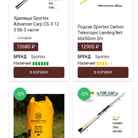
Удилище Sportex
Advancer Carp CS-3 12
Подсак Sportex Сarbon
3.5lb 3 части
Telescopic Landing Net
17100
₽
60x50cm 2m
13680
₽
12900
₽
Sportex
Sportex
БРЕНД
БРЕНД
Наличие
Наличие
В КОРЗИНУ
В КОРЗИНУ
-20%
-20%