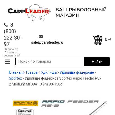
8
(800)
222-30-
0
₽
sale@carpleader.ru
97
Звонок по
России —
бесплатный
Главная
Товары
Удилища
Удилища фидерные
Sportex
Удилище фидерное Sportex Rapid Feeder RS-
2 Medium MF3941 3.9m 80-150g
-20%