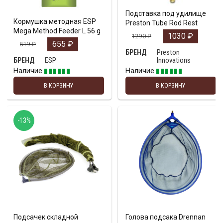
Подставка под удилище
Кормушка методная ESP
Preston Tube Rod Rest
Mega Method Feeder L 56 g
1030
₽
1290
₽
655
₽
819
₽
Preston
БРЕНД
ESP
Innovations
БРЕНД
Наличие
Наличие
В КОРЗИНУ
В КОРЗИНУ
-13%
Подсачек складной
Голова подсакa Drennan