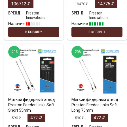
106712
₽
14776
₽
18470
₽
Preston
Preston
БРЕНД
БРЕНД
Innovations
Innovations
Наличие
Наличие
В КОРЗИНУ
В КОРЗИНУ
-20%
-20%
Мягкий фидерный отвод
Мягкий фидерный отвод
Preston Feeder Links Soft
Preston Feeder Links Soft
Short 55mm
Long 75mm
472
₽
472
₽
590
₽
590
₽