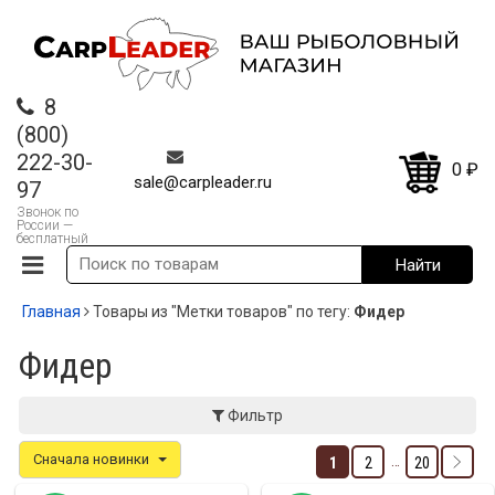
8
(800)
222-30-
0
₽
sale@carpleader.ru
97
Звонок по
России —
бесплатный
Главная
Товары из "Метки товаров" по тегу:
Фидер
Фидер
Фильтр
Сначала новинки
…
1
2
20