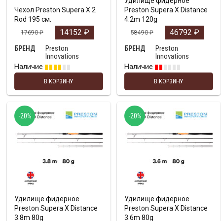
Удилище фидерное
Чехол Preston Supera X 2
Preston Supera X Distance
Rod 195 см.
4.2m 120g
14152
₽
46792
₽
17690
₽
58490
₽
Preston
Preston
БРЕНД
БРЕНД
Innovations
Innovations
Наличие
Наличие
В КОРЗИНУ
В КОРЗИНУ
-20%
-20%
Удилище фидерное
Удилище фидерное
Preston Supera X Distance
Preston Supera X Distance
3.8m 80g
3.6m 80g