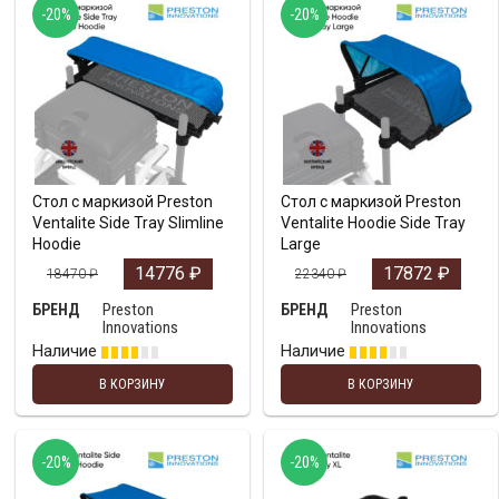
-20%
-20%
Стол с маркизой Preston
Стол с маркизой Preston
Ventalite Side Tray Slimline
Ventalite Hoodie Side Tray
Hoodie
Large
14776
₽
17872
₽
18470
₽
22340
₽
Preston
Preston
БРЕНД
БРЕНД
Innovations
Innovations
Наличие
Наличие
В КОРЗИНУ
В КОРЗИНУ
-20%
-20%