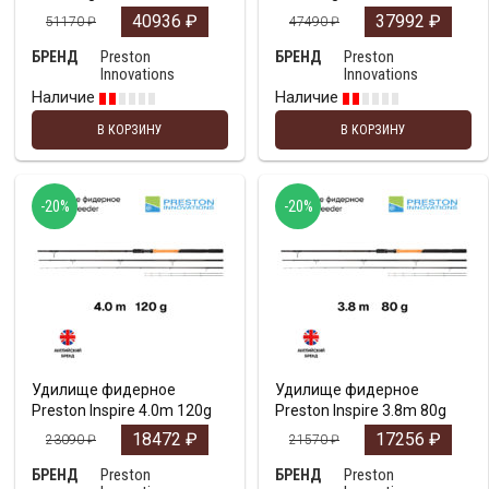
40936
₽
37992
₽
51170
₽
47490
₽
Preston
Preston
БРЕНД
БРЕНД
Innovations
Innovations
Наличие
Наличие
В КОРЗИНУ
В КОРЗИНУ
-20%
-20%
Удилище фидерное
Удилище фидерное
Preston Inspire 4.0m 120g
Preston Inspire 3.8m 80g
18472
₽
17256
₽
23090
₽
21570
₽
Preston
Preston
БРЕНД
БРЕНД