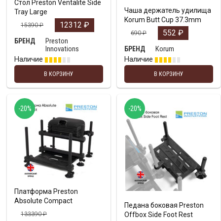
Стол Preston Ventalite Side
Чаша держатель удилища
Tray Large
Korum Butt Cup 37.3mm
12312
₽
15390
₽
552
₽
690
₽
Preston
БРЕНД
Innovations
Korum
БРЕНД
Наличие
Наличие
В КОРЗИНУ
В КОРЗИНУ
-20%
-20%
Платформа Preston
Absolute Compact
Педана боковая Preston
133390
₽
Offbox Side Foot Rest