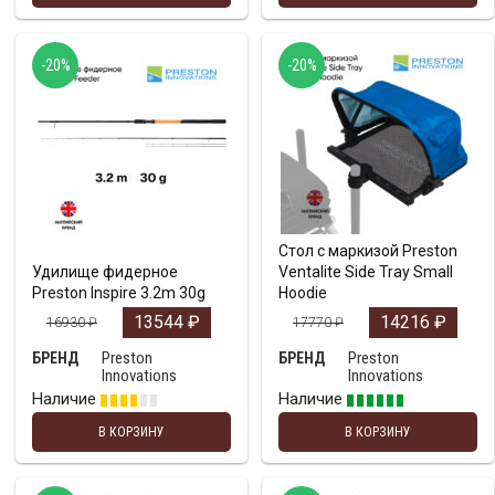
-20%
-20%
Стол с маркизой Preston
Удилище фидерное
Ventalite Side Tray Small
Preston Inspire 3.2m 30g
Hoodie
13544
₽
14216
₽
16930
₽
17770
₽
Preston
Preston
БРЕНД
БРЕНД
Innovations
Innovations
Наличие
Наличие
В КОРЗИНУ
В КОРЗИНУ