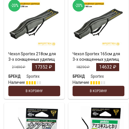
-20%
-20%
Чехол Sportex 218cм для
Чехол Sportex 165cм для
3-х оснащенных удилищ
3-х оснащенных удилищ
17352
₽
14632
₽
21690
₽
18290
₽
Sportex
Sportex
БРЕНД
БРЕНД
Наличие
Наличие
В КОРЗИНУ
В КОРЗИНУ