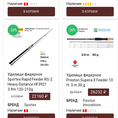
Наличие
Наличие
В КОРЗИНУ
В КОРЗИНУ
-20%
-20%
Удилище фидерное
Удилище фидерное
Sportex Rapid Feeder RS-2
Preston Supera X Feeder 10
Heavy Distance HF3921
ft. 3 m 30 g
3.9m 120-210g
26232
₽
32790
₽
22160
₽
27700
₽
Preston
БРЕНД
Sportex
Innovations
БРЕНД
Наличие
Наличие