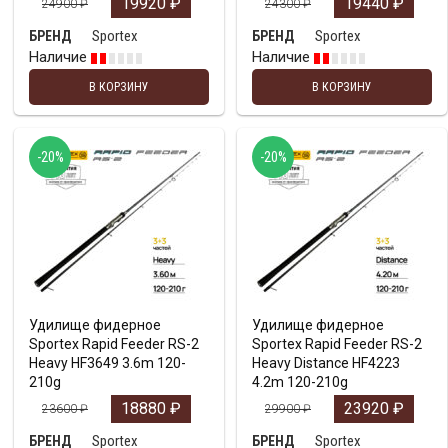
19920
₽
19440
₽
24900
₽
24300
₽
Sportex
Sportex
БРЕНД
БРЕНД
Наличие
Наличие
В КОРЗИНУ
В КОРЗИНУ
-20%
-20%
Удилище фидерное
Удилище фидерное
Sportex Rapid Feeder RS-2
Sportex Rapid Feeder RS-2
Heavy HF3649 3.6m 120-
Heavy Distance HF4223
210g
4.2m 120-210g
18880
₽
23920
₽
23600
₽
29900
₽
Sportex
Sportex
БРЕНД
БРЕНД