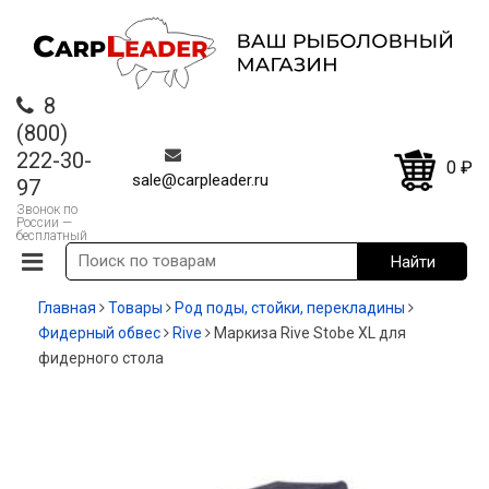
8
(800)
222-30-
0
₽
sale@carpleader.ru
97
Звонок по
России —
бесплатный
Главная
Товары
Род поды, стойки, перекладины
Фидерный обвес
Rive
Маркиза Rive Stobe XL для
фидерного стола