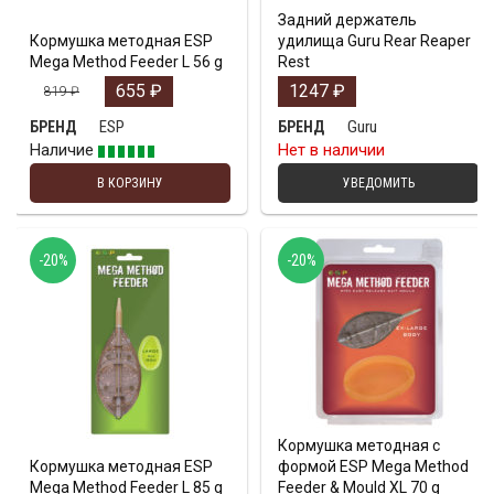
Задний держатель
Кормушка методная ESP
удилища Guru Rear Reaper
Mega Method Feeder L 56 g
Rest
655
₽
1247
₽
819
₽
ESP
Guru
БРЕНД
БРЕНД
Наличие
Нет в наличии
В КОРЗИНУ
УВЕДОМИТЬ
-20%
-20%
Кормушка методная с
Кормушка методная ESP
формой ESP Mega Method
Mega Method Feeder L 85 g
Feeder & Mould XL 70 g