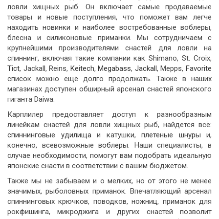
ловли хищных рыб. Он включает самые продаваемые
товары и новые поступления, что поможет вам легче
находить новинки и наиболее востребованные воблеры,
блесна и силиконовые приманки. Мы сотрудничаем с
крупнейшими производителями снастей для ловли на
спиннинг, включая такие компании как Shimano, St. Croix,
Tict
, Jackall, Reins,
Keitech
,
Megabass
,
Jackall
, Mepps,
Favorite
список можно ещё долго продолжать. Также в наших
магазинах доступен обширный арсенал снастей японского
гиганта Daiwa.
Карплилер предоставляет доступ к разнообразным
линейкам снастей для ловли хищных рыб, найдется всё:
спиннинговые удилища
и катушки,
плетеные шнуры
и,
конечно, всевозможные
воблеры
. Наши специалисты, в
случае необходимости, помогут вам подобрать идеальную
японские снасти в соответствии с вашим бюджетом.
Также мы не забываем и о мелких, но от этого не менее
значимых, рыболовных приманок. Впечатляющий арсенал
спиннинговых крючков, поводков, ножниц, приманок для
рокфишинга, микроджига и других снастей позволит