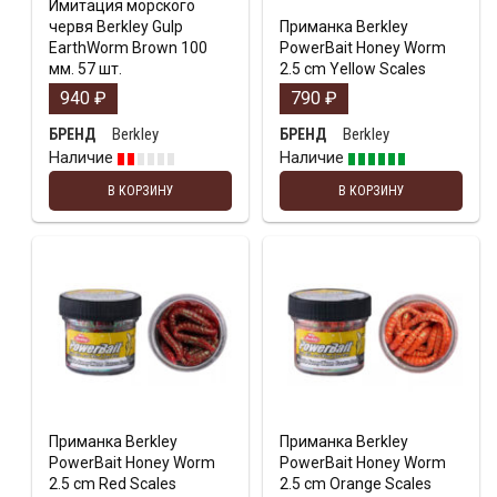
Имитация морского
червя Berkley Gulp
Приманка Berkley
EarthWorm Brown 100
PowerBait Honey Worm
мм. 57 шт.
2.5 cm Yellow Scales
940
₽
790
₽
Berkley
Berkley
БРЕНД
БРЕНД
Наличие
Наличие
В КОРЗИНУ
В КОРЗИНУ
Приманка Berkley
Приманка Berkley
PowerBait Honey Worm
PowerBait Honey Worm
2.5 cm Red Scales
2.5 cm Orange Scales