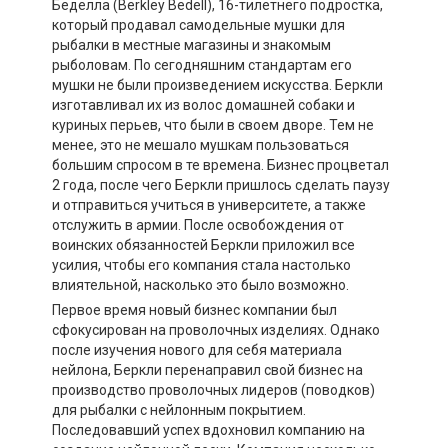
Беделла (Berkley Bedell), 16-тилетнего подростка,
который продавал самодельные мушки для
рыбалки в местные магазины и знакомым
рыболовам. По сегодняшним стандартам его
мушки не были произведением искусства. Беркли
изготавливал их из волос домашней собаки и
куриных перьев, что были в своем дворе. Тем не
менее, это не мешало мушкам пользоваться
большим спросом в те времена. Бизнес процветал
2 года, после чего Беркли пришлось сделать паузу
и отправиться учиться в университете, а также
отслужить в армии. После освобождения от
воинских обязанностей Беркли приложил все
усилия, чтобы его компания стала настолько
влиятельной, насколько это было возможно.
Первое время новый бизнес компании был
сфокусирован на проволочных изделиях. Однако
после изучения нового для себя материала
нейлона, Беркли перенаправил свой бизнес на
производство проволочных лидеров (поводков)
для рыбалки с нейлонным покрытием.
Последовавший успех вдохновил компанию на