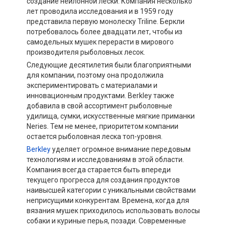
создание нейлонной лески. Компания несколько
лет проводила исследования и в 1959 году
представила первую монолеску Triline. Беркли
потребовалось более двадцати лет, чтобы из
самодельных мушек перерасти в мирового
производителя рыболовных лесок.
Следующие десятилетия были благоприятными
для компании, поэтому она продолжила
экспериментировать с материалами и
инновационным продуктами. Berkley также
добавила в свой ассортимент рыболовные
удилища, сумки, искусственные мягкие приманки
Neries. Тем не менее, приоритетом компании
остается рыболовная леска топ-уровня.
Berkley
уделяет огромное внимание передовым
технологиям и исследованиям в этой области.
Компания всегда старается быть впереди
текущего прогресса для создания продуктов
наивысшей категории с уникальными свойствами
неприсущими конкурентам. Времена, когда для
вязания мушек приходилось использовать волосы
собаки и куриные перья, позади. Современные