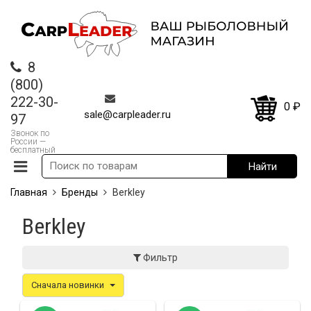
8
(800)
222-30-
0
₽
sale@carpleader.ru
97
Звонок по
России —
бесплатный
Главная
Бренды
Berkley
Berkley
Фильтр
Сначала новинки