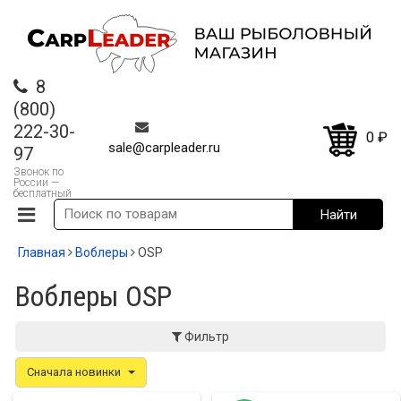
8
(800)
222-30-
0
₽
sale@carpleader.ru
97
Звонок по
России —
бесплатный
Главная
Воблеры
OSP
Воблеры OSP
Фильтр
Сначала новинки