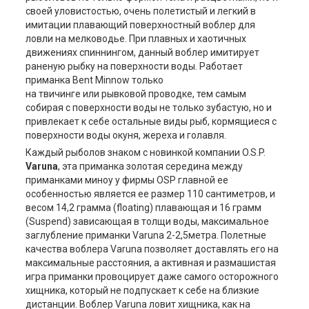
своей уловистостью, очень полетистый и легкий в
имитации плавающий поверхностный воблер для
ловли на мелководье. При плавных и хаотичных
движениях спиннингом, данный воблер имитирует
раненую рыбку на поверхности воды. Работает
приманка Bent Minnow только
на твичинге или рывковой проводке, тем самым
собирая с поверхности воды не только зубастую, но и
привлекает к себе остальные виды рыб, кормящиеся с
поверхности воды окуня, жереха и голавля.
Каждый рыболов знаком с новинкой компании O.S.P.
Varuna
, эта приманка золотая середина между
приманками миноу у фирмы OSP главной ее
особенностью является ее размер 110 сантиметров, и
весом 14,2 грамма (floating) плавающая и 16 грамм
(Suspend) зависающая в толщи воды, максимальное
заглубление приманки Varuna 2-2,5метра. Полетные
качества воблера Varuna позволяет доставлять его на
максимальные расстояния, а активная и размашистая
игра приманки провоцирует даже самого осторожного
хищника, который не подпускает к себе на близкие
дистанции. Воблер Varuna ловит хищника, как на