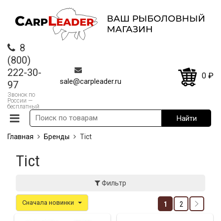
8
(800)
222-30-
0
₽
sale@carpleader.ru
97
Звонок по
России —
бесплатный
Главная
Бренды
Tict
Tict
Фильтр
Сначала новинки
1
2