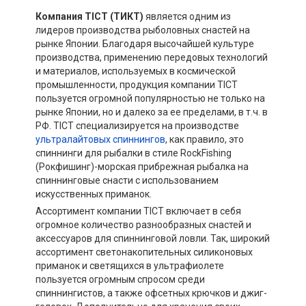
Компания TICT (ТИКТ)
является одним из
лидеров производства рыболовных снастей на
рынке Японии. Благодаря высочайшей культуре
производства, применению передовых технологий
и материалов, используемых в космической
промышленности, продукция компании TICT
пользуется огромной популярностью не только на
рынке Японии, но и далеко за ее пределами, в т.ч. в
РФ. TICT специализируется на производстве
ультралайтовых спиннингов
, как правило, это
спиннинги для рыбалки в стиле RockFishing
(Рокфишинг)-морская прибрежная рыбалка на
спиннинговые снасти с использованием
искусственных приманок.
Ассортимент компании TICT включает в себя
огромное количество разнообразных снастей и
аксессуаров для спиннинговой ловли. Так, широкий
ассортимент светонакопительных силиконовых
приманок и светящихся в ультрафиолете
пользуется огромным спросом среди
спиннингистов, а также офсетных крючков и джиг-