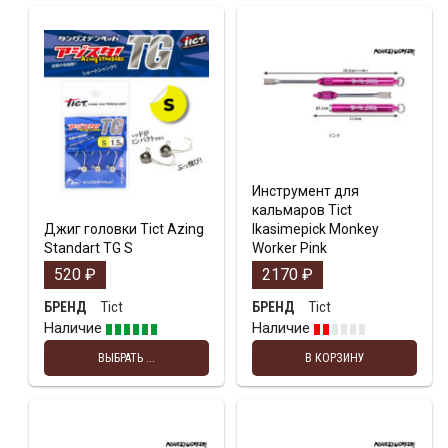
Инструмент для
кальмаров Tict
Джиг головки Tict Azing
Ikasimepick Monkey
Standart TG S
Worker Pink
520
₽
2170
₽
Tict
Tict
БРЕНД
БРЕНД
Наличие
Наличие
ВЫБРАТЬ ...
В КОРЗИНУ