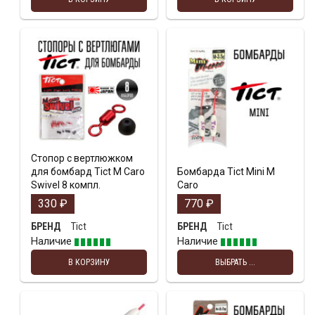
Стопор с вертлюжком
для бомбард Tict M Caro
Бомбарда Tict Mini M
Swivel 8 компл.
Caro
330
₽
770
₽
Tict
Tict
БРЕНД
БРЕНД
Наличие
Наличие
В КОРЗИНУ
ВЫБРАТЬ ...