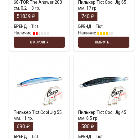
68-TOR The Answer 203
Пилькер Tict Cool Jig 65
см. 0,2 – 3 гр.
мм. 17 гр.
51839
₽
740
₽
Tict
Tict
БРЕНД
БРЕНД
Наличие
Наличие
В КОРЗИНУ
ВЫБРАТЬ ...
Пилькер Tict Cool Jig 55
Пилькер Tict Cool Jig 45
мм. 11 гр.
мм. 6.5 гр.
690
₽
580
₽
Tict
Tict
БРЕНД
БРЕНД