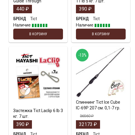
Guide Through
11 lb 5 кг. 7 шт.
440
₽
390
₽
Tict
Tict
БРЕНД
БРЕНД
Наличие
Наличие
В КОРЗИНУ
В КОРЗИНУ
-13%
Спиннинг Tict Ice Cube
IC-69P 207 см. 0,1-7 гр.
Застежка Tict Laclip 6 lb 3
кг. 7 шт.
36560
₽
390
₽
32173
₽
Tict
Tict
БРЕНД
БРЕНД