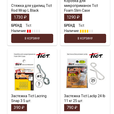
Коробка для
Стяжка для удилищ Tict
микроприманок Tict
Rod Wrap L Black
Foam Slim Case
1730
₽
1290
₽
Tict
Tict
БРЕНД
БРЕНД
Наличие
Наличие
В КОРЗИНУ
В КОРЗИНУ
Застежка Tict Lacring
Застежка Tict Laclip 24 lb
Snap 3 5 шт.
11 кг 25 шт.
390
₽
790
₽