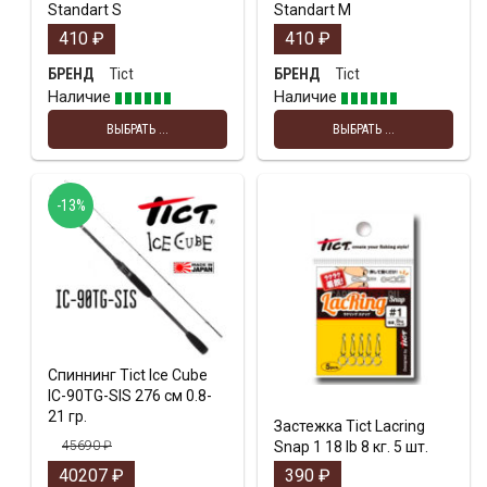
Standart S
Standart M
410
₽
410
₽
Tict
Tict
БРЕНД
БРЕНД
Наличие
Наличие
ВЫБРАТЬ ...
ВЫБРАТЬ ...
-13%
Спиннинг Tict Ice Cube
IC-90TG-SIS 276 см 0.8-
21 гр.
Застежка Tict Lacring
45690
₽
Snap 1 18 lb 8 кг. 5 шт.
40207
₽
390
₽