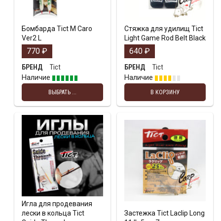
Бомбарда Tict M Caro
Стяжка для удилищ Tict
Ver2 L
Light Game Rod Belt Black
770
₽
640
₽
Tict
Tict
БРЕНД
БРЕНД
Наличие
Наличие
ВЫБРАТЬ ...
В КОРЗИНУ
Игла для продевания
лески в кольца Tict
Застежка Tict Laclip Long