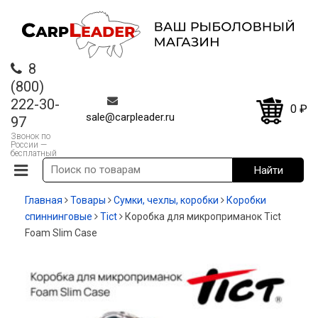
8
(800)
222-30-
0
₽
sale@carpleader.ru
97
Звонок по
России —
бесплатный
Главная
Товары
Сумки, чехлы, коробки
Коробки
спиннинговые
Tict
Коробка для микроприманок Tict
Foam Slim Case