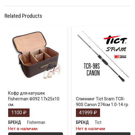
Related Products
Кофр для катушек
Fisherman Ф092 17х25х10
Спиннинг Tict Sram TCR-
см.
90S Canon 274см 1.0-14 гр.
1100
₽
41999
₽
Fisherman
Tict
БРЕНД
БРЕНД
Нет в наличии
Нет в наличии