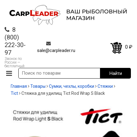
8
(800)
222-30-
0
₽
sale@carpleader.ru
97
Звонок по
России —
бесплатный
Главная
Товары
Сумки, чехлы, коробки
Стяжки
Tict
Стяжка для удилищ Tict Rod Wrap S Black