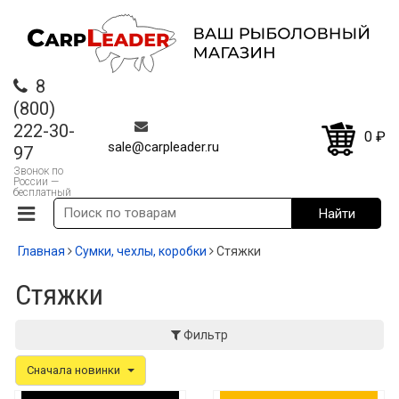
8
(800)
222-30-
0
₽
sale@carpleader.ru
97
Звонок по
России —
бесплатный
Главная
Сумки, чехлы, коробки
Стяжки
Стяжки
Фильтр
Сначала новинки