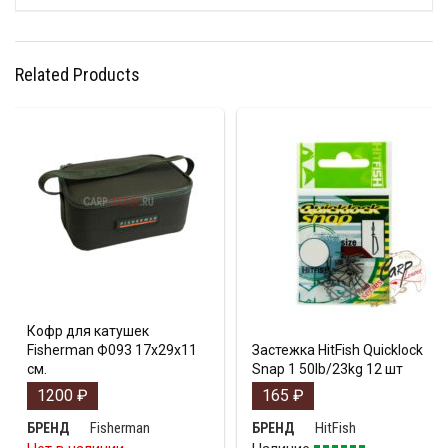
Related Products
Кофр для катушек
Fisherman Ф093 17х29х11
Застежка HitFish Quicklock
см.
Snap 1 50lb/23kg 12 шт
1200
₽
165
₽
Fisherman
HitFish
БРЕНД
БРЕНД