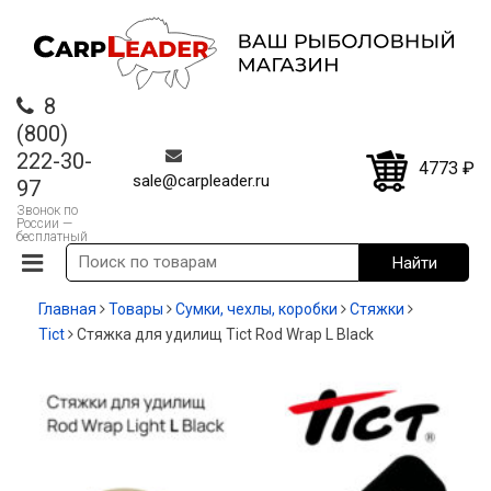
8
(800)
222-30-
4773
₽
sale@carpleader.ru
97
Звонок по
России —
бесплатный
Главная
Товары
Сумки, чехлы, коробки
Стяжки
Tict
Стяжка для удилищ Tict Rod Wrap L Black