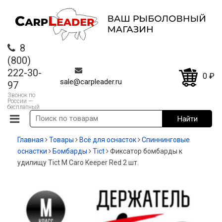
8
(800)
222-30-
0
₽
sale@carpleader.ru
97
Звонок по
России —
бесплатный
Главная
Товары
Всё для оснасток
Спиннинговые
оснастки
Бомбарды
Tict
Фиксатор бомбарды к
удилищу Tict M Caro Keeper Red 2 шт.