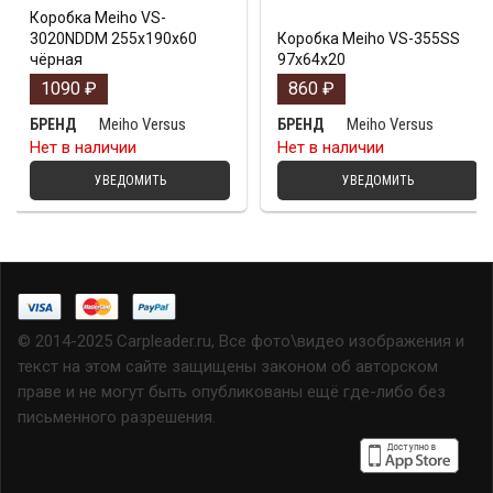
Коробка Meiho VS-
3020NDDM 255x190x60
Коробка Meiho VS-355SS
чёрная
97х64х20
1090
₽
860
₽
Meiho Versus
Meiho Versus
БРЕНД
БРЕНД
Нет в наличии
Нет в наличии
УВЕДОМИТЬ
УВЕДОМИТЬ
© 2014-2025 Carpleader.ru, Все фото\видео изображения и
текст на этом сайте защищены законом об авторском
праве и не могут быть опубликованы ещё где-либо без
письменного разрешения.