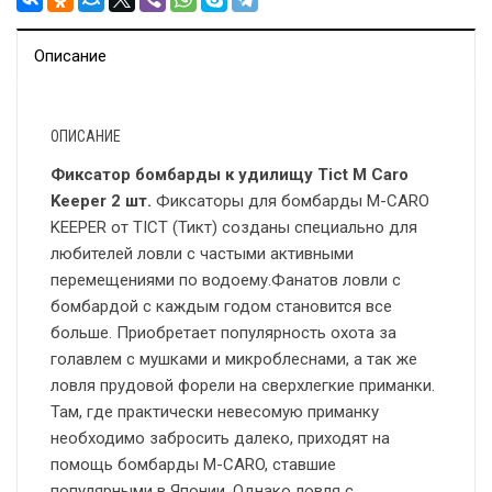
Описание
ОПИСАНИЕ
Фиксатор бомбарды к удилищу Tict M Caro
Keeper 2 шт.
Фиксаторы для бомбарды M-CARO
KEEPER от TICT (Тикт) созданы специально для
любителей ловли с частыми активными
перемещениями по водоему.Фанатов ловли с
бомбардой с каждым годом становится все
больше. Приобретает популярность охота за
голавлем с мушками и микроблеснами, а так же
ловля прудовой форели на сверхлегкие приманки.
Там, где практически невесомую приманку
необходимо забросить далеко, приходят на
помощь бомбарды M-CARO, ставшие
популярными в Японии. Однако ловля с