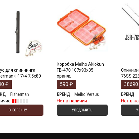
Коробка Meiho Akiokun
ус для спиннинга
FB-470 107x93x35
Спиннинг
herman Ф17/4 7,5х80
оранж.
76SS 228 
90
₽
590
₽
3869
Fisherman
Meiho Versus
ЕНД
БРЕНД
БРЕНД
личие
Нет в наличии
Нет в н
В КОРЗИНУ
УВЕДОМИТЬ
У