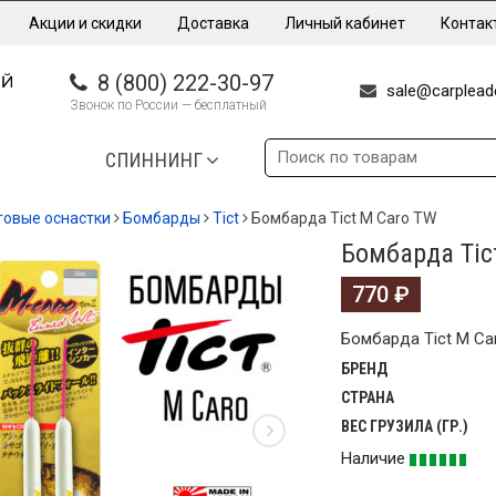
Акции и скидки
Доставка
Личный кабинет
Контак
8 (800) 222-30-97
sale@carpleade
Звонок по России — бесплатный
СПИННИНГ
говые оснастки
Бомбарды
Tict
Бомбарда Tict M Caro TW
Бомбарда Tic
770
₽
Бомбарда Tict M Ca
БРЕНД
СТРАНА
ВЕС ГРУЗИЛА (ГР.)
Наличие