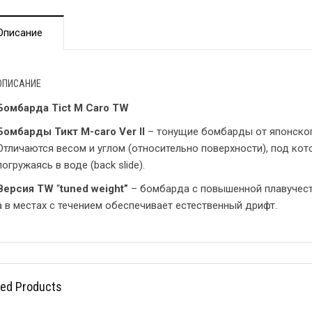
Описание
ОПИСАНИЕ
Бомбарда Tict M Caro TW
Бомбарды Тикт M-caro Ver II
– тонущие бомбарды от японско
Отличаются весом и углом (относительно поверхности), под кот
погружаясь в воде (back slide).
Версия TW
“
tuned weight”
– бомбарда с повышенной плавучест
а в местах с течением обеспечивает естественный дрифт.
ted Products