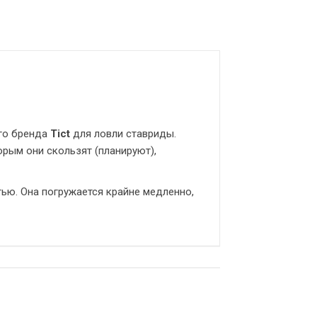
го бренда
Tict
для ловли ставриды.
орым они скользят (планируют),
ью. Она погружается крайне медленно,