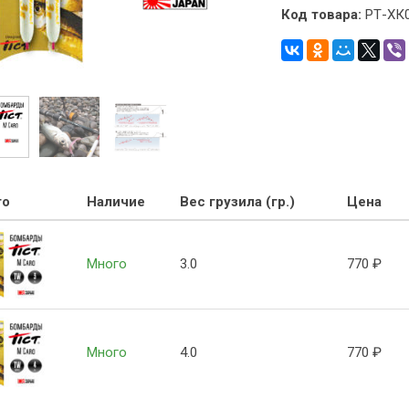
Код товара:
РТ-ХК
то
Наличие
Вес грузила (гр.)
Цена
Много
3.0
770
₽
Много
4.0
770
₽