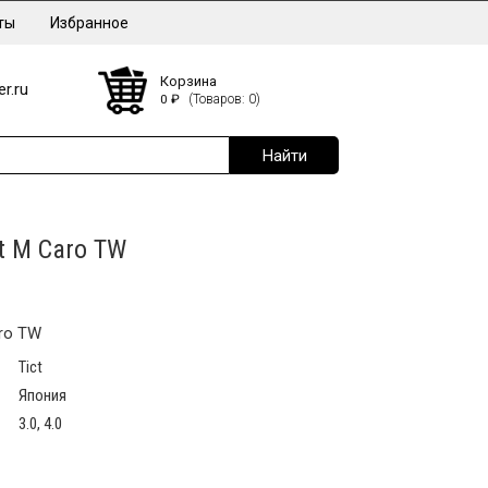
ты
Избранное
Корзина
r.ru
0
₽
(Товаров: 0)
t M Caro TW
ro TW
Tict
Япония
3.0, 4.0