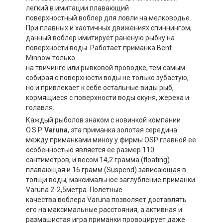
легкий в имитации плавающий
поверхностный воблер для ловли на мелководье.
При плавных и хаотичных движениях спиннингом,
данный воблер имитирует раненую рыбку на
поверхности воды. Работает приманка Bent
Minnow только
на твичинге или рывковой проводке, тем самым
собирая с поверхности воды не только зубастую,
но и привлекает к себе остальные виды рыб,
кормящиеся с поверхности воды окуня, жереха и
голавля.
Каждый рыболов знаком с новинкой компании
O.S.P.
Varuna
, эта приманка золотая середина
между приманками миноу у фирмы OSP главной ее
особенностью является ее размер 110
сантиметров, и весом 14,2 грамма (floating)
плавающая и 16 грамм (Suspend) зависающая в
толщи воды, максимальное заглубление приманки
Varuna 2-2,5метра. Полетные
качества воблера Varuna позволяет доставлять
его на максимальные расстояния, а активная и
размашистая игра приманки провоцирует даже