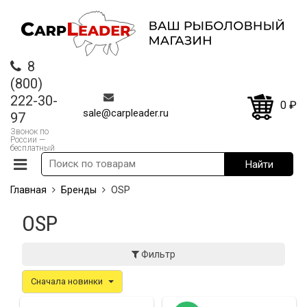
8
(800)
222-30-
0
₽
sale@carpleader.ru
97
Звонок по
России —
бесплатный
Главная
Бренды
OSP
OSP
Фильтр
Сначала новинки