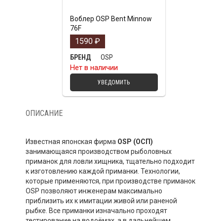
Воблер OSP Bent Minnow
76F
1590
₽
OSP
БРЕНД
Нет в наличии
УВЕДОМИТЬ
ОПИСАНИЕ
Известная японская фирма
OSP
(ОСП)
занимающаяся производством рыболовных
приманок для ловли хищника, тщательно подходит
к изготовлению каждой приманки. Технологии,
которые применяются, при производстве приманок
OSP позволяют инженерам максимально
приблизить их к имитации живой или раненой
рыбке. Все приманки изначально проходят
тестирование на водоёмах, а в дальнейшем