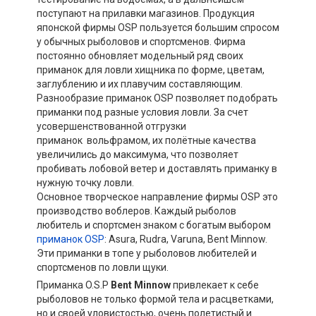
поступают на прилавки магазинов. Продукция
японской фирмы OSP пользуется большим спросом
у обычных рыболовов и спортсменов. Фирма
постоянно обновляет модельный ряд своих
приманок для ловли хищника по форме, цветам,
заглублению и их плавучим составляющим.
Разнообразие приманок OSP позволяет подобрать
приманки под разные условия ловли. За счет
усовершенствованной отгрузки
приманок вольфрамом, их полётные качества
увеличились до максимума, что позволяет
пробивать лобовой ветер и доставлять приманку в
нужную точку ловли.
Основное творческое направление фирмы OSP это
производство воблеров. Каждый рыболов
любитель и спортсмен знаком с богатым выбором
приманок OSP
: Asura, Rudra, Varuna, Bent Minnow.
Эти приманки в топе у рыболовов любителей и
спортсменов по ловли щуки.
Приманка O.S.P
Bent Minnow
привлекает к себе
рыболовов не только формой тела и расцветками,
но и своей уловистостью, очень полетистый и