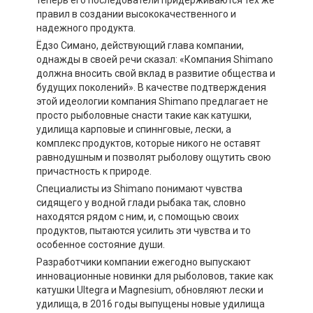
теперь его последователи придерживаются тех же
правил в создании высококачественного и
надежного продукта.
Ёдзо Симано, действующий глава компании,
однажды в своей речи сказал: «Компания Shimano
должна вносить свой вклад в развитие общества и
будущих поколений». В качестве подтверждения
этой идеологии компания Shimano предлагает не
просто рыболовные снасти такие как катушки,
удилища карповые и спиннговые, лески, а
комплекс продуктов, которые никого не оставят
равнодушным и позволят рыболову ощутить свою
причастность к природе.
Специалисты из Shimano понимают чувства
сидящего у водной глади рыбака так, словно
находятся рядом с ним, и, с помощью своих
продуктов, пытаются усилить эти чувства и то
особенное состояние души.
Разработчики компании ежегодно выпускают
инновационные новинки для рыболовов, такие как
катушки Ultegra и Magnesium, обновляют лески и
удилища, в 2016 годы выпущены новые удилища