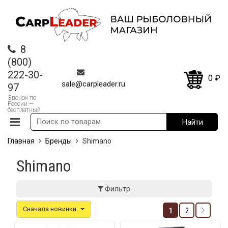
8
(800)
222-30-
0
₽
sale@carpleader.ru
97
Звонок по
России —
бесплатный
Главная
Бренды
Shimano
Shimano
Фильтр
Сначала новинки
1
2