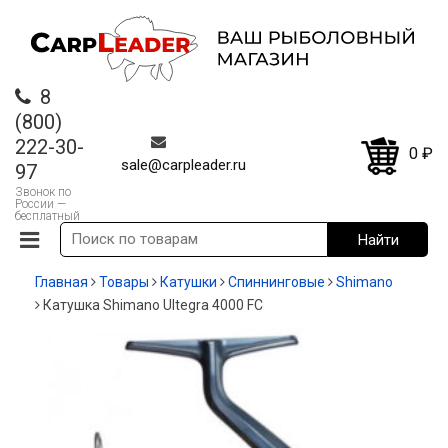
8
(800)
222-30-
0
₽
sale@carpleader.ru
97
Звонок по
России —
бесплатный
Главная
Товары
Катушки
Спиннинговые
Shimano
Катушка Shimano Ultegra 4000 FC