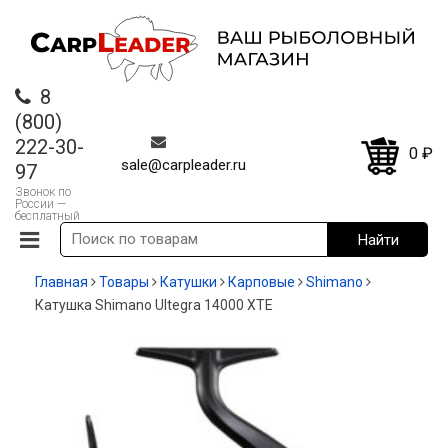
8
(800)
222-30-
0
₽
sale@carpleader.ru
97
Звонок по
России —
бесплатный
Главная
Товары
Катушки
Карповые
Shimano
Катушка Shimano Ultegra 14000 XTE