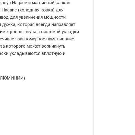
орпус Hagane и магниевый каркас
 Hagane (холодная ковка) для
ивод для увеличения мощности
я дужка, которая всегда направляет
лиметровая шпуля с системой укладки
спечивает равномерное наматывание
-за которого может возникнуть
лески укладываются вплотную и
 АЛЮМИНИЙ)