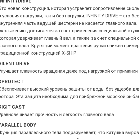
INFINITYDRIVE
Это новая конструкция, которая устраняет сопротивление скол
в условиях нагрузки, так и без нагрузки. INFINITY DRIVE – это б
внутренняя часть ведущей шестерни не касается главного вала
скольжению достигается за счет применения специальной втул
которая удерживает главный вал, а также за счет специальной
главного вала. Крутящий момент вращения ручки снижен приме
традиционной конструкцией X-SHIP.
SILENT DRIVE
Улучшает плавность вращения даже под нагрузкой от приманки
XPROTECT
Обеспечивает высокий уровень защиты от воды без ущерба для
ротора. Эта защита необходима для прибрежной морской рыбал
RIGIT CAST
Уравновешивает прочность и легкость главного вала.
PARALLEL BODY
Функция параллельного тела подразумевает, что катушка выров