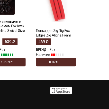
 с кольцом и
ъемом Fox Kwik
line Swivel Size
Пенка для Zig Rig Fox
Edges Zig Aligna Foam
539
₽
469
₽
Fox
Fox
БРЕНД
е
Наличие
В КОРЗИНУ
ВЫБРАТЬ ...