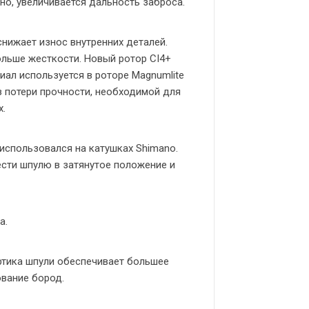
но, увеличивается дальность заброса.
снижает износ внутренних деталей.
ольше жесткости. Новый ротор CI4+
иал используется в роторе Magnumlite
з потери прочности, необходимой для
х.
использовался на катушках Shimano.
ести шпулю в затянутое положение и
а.
ртика шпули обеспечивает большее
вание бород.