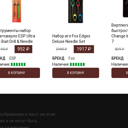
Вертлюги
трументы набор
быстрос
а+сверло ESP Ultra
Набор игл Fox Edges
Change In
 Bait Drill & Needle
Deluxe Needle Set
7
952
₽
1917
₽
190
₽
2949
₽
829
₽
ESP
Fox
ЕНД
БРЕНД
БРЕНД
личие
Наличие
Наличи
В КОРЗИНУ
В КОРЗИНУ
изображения и текст на этом
е и не могут быть
го разрешения.