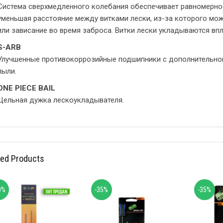
Система сверхмедленного колебания обеспечивает равномерно
уменьшая расстояние между витками лески, из-за которого мож
или зависание во время заброса. Витки лески укладываются впл
S-ARB
Улучшенные противокоррозийные подшипники с дополнительной
пыли.
ONE PIECE BAIL
Цельная дужка лескоукладывателя.
ted Products
0%
-35%
-35%