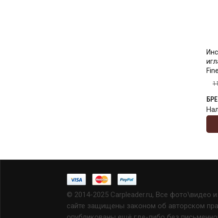
Инс
игл
Fine
1
БР
На
© 2014-2025 Carpleader.ru, Все фото\видео 
сайте защищены законом об авторском прав
опубликованы ещё где-либо без письменно