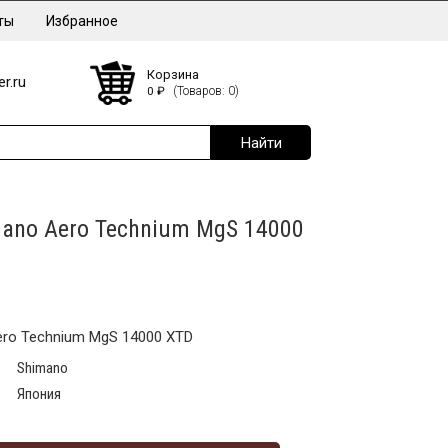
ты
Избранное
Корзина
r.ru
0
₽
(Товаров: 0)
ano Aero Technium MgS 14000
ro Technium MgS 14000 XTD
Shimano
Япония