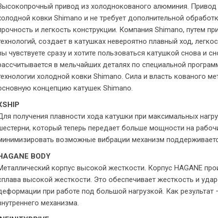
Высокопрочный привод из холоднокованого алюминия. Привод 
холодной ковки Shimano и не требует дополнительной обработк
прочность и легкость конструкции. Компания Shimano, путем п
технологий, создает в катушках невероятно плавный ход, легк
вы чувствуете сразу и хотите пользоваться катушкой снова и с
рассчитывается в мельчайших деталях по специальной программ
технологии холодной ковки Shimano. Сила и власть кованого м
основную концепцию катушек Shimano.
XSHIP
Для получения плавности хода катушки при максимальных нагру
шестерни, который теперь передает больше мощности на рабоч
минимизировать возможные вибрации механизм поддерживает
HAGANE BODY
Металлический корпус высокой жесткости. Корпус HAGANE про
сплава высокой жесткости. Это обеспечивает жесткость и удар
деформации при работе под большой нагрузкой. Как результат
внутреннего механизма.