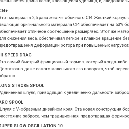
уменьшается длина лески, касающейся удилища, и, следователь
CI4+
Этот материал в 2,5 раза жестче обычного CI4. Жесткий корпус 
Эволюция оригинального материала CI4 обеспечивает на 50% б
обеспечивает отличное соотношение размер/вес. Этот же матер
для снижения веса, обеспечивая легкое и плавное вращение бе
предотвращения деформации ротора при повышенных нагрузка
HI-SPEED DRAG
Это самый быстрый фрикционный тормоз, который когда-либо 
Достаточно даже самого маленького его поворота, чтоб перев
обратно.
LONG STROKE SPOOL
Удлиненная шпуля, приводящая к увеличению дальности заброс
ARC SPOOL
Шпуля с V-образным дизайном края. Эта новая конструкция бо
расстояние заброса, чем традиционная, предотвращая формиро
SUPER SLOW OSCILLATION 10