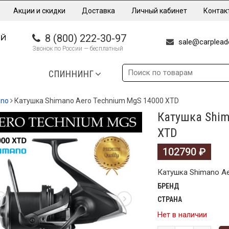
Акции и скидки
Доставка
Личный кабинет
Контак
8 (800) 222-30-97
sale@carpleade
Звонок по России — бесплатный
СПИННИНГ
ano
Катушка Shimano Aero Technium MgS 14000 XTD
Катушка Shim
XTD
102790
₽
Катушка Shimano Ae
БРЕНД
СТРАНА
Нет в наличии