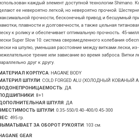
использован каждый элемент доступной технологии Shimano. К
делают ее невероятно легкой, но невероятно прочной. Шестерня
максимальной прочности, бесконечный привод и бесшумный пр
намотки, плавности и долговечности, а также цельная титанова
леску к ролику и обеспечивает оптимальную прочность. 45-мил
лески Super Slow 10: система сверхмедленного колебания обе
лески на шпулю, уменьшая расстояние между витками лески, из
нежелательное трение или зависание во время заброса. Витки 
параллельно друг к другу.
МАТЕРИАЛ КОРПУСА
: HAGANE BODY
МАТЕРИЛ ШПУЛИ
: COLD FORGED ALU (ХОЛОДНЫЙ КОВАНЫЙ
ВОДОНЕПРОНИЦАЕМОСТЬ
: ДА
ПОДШИПНИКИ
: 8+1
ДОПОЛНИТЕЛЬНАЯ ШПУЛЯ
: ДА
ВМЕСТИМОСТЬ ШПУЛИ
: 0.35-550/0.40-400/0.45-300
ВЕС
: 495 гр.
ВЫМАТЫВАЕТ ЗА ОБОРОТ РУКОЯТИ
: 103 см.
HAGANE GEAR