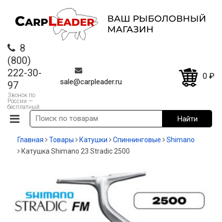
8
(800)
222-30-
0
₽
sale@carpleader.ru
97
Звонок по
России —
бесплатный
Главная
Товары
Катушки
Спиннинговые
Shimano
Катушка Shimano 23 Stradic 2500