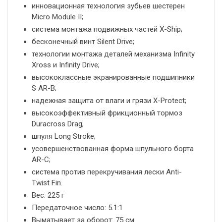
инновационная технология зубьев шестерен
Micro Module II;
система монтажа подвижных частей X-Ship;
бесконечный винт Silent Drive;
технологии монтажа деталей механизма Infinity
Xross и Infinity Drive;
высококлассные экранированные подшипники
S AR-B;
надежная защита от влаги и грязи X-Protect;
высокоэффективный фрикционный тормоз
Duracross Drag;
шпуля Long Stroke;
усовершенствованная форма шпульного борта
AR-C;
система против перекручивания лески Anti-
Twist Fin.
Вес: 225 г
Передаточное число: 5.1:1
Выматывает за оборот: 75 см