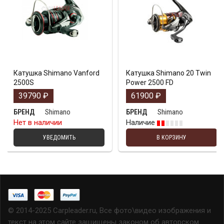
Катушка Shimano Vanford
Катушка Shimano 20 Twin
2500S
Power 2500 FD
39790
₽
61900
₽
Shimano
Shimano
БРЕНД
БРЕНД
Нет в наличии
Наличие
УВЕДОМИТЬ
В КОРЗИНУ
© 2014-2025 Carpleader.ru, Все фото\видео изображения и
текст на этом сайте защищены законом об авторском