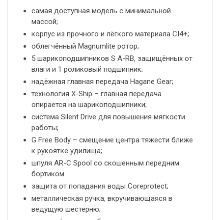
самая доступная модель с минимальной
массой;
корпус из прочного и лёгкого материала CI4+;
облегчённый Magnumlite ротор;
5 шарикоподшипников S A-RB, защищённых от
влаги и 1 роликовый подшипник;
надёжная главная передача Hagane Gear;
технология X-Ship – главная передача
опирается на шарикоподшипники;
система Silent Drive для повышения мягкости
работы;
G Free Body – смещение центра тяжести ближе
к рукоятке удилища;
шпуля AR-C Spool со скошенным передним
бортиком
защита от попадания воды Coreprotect;
металлическая ручка, вкручивающаяся в
ведущую шестерню;