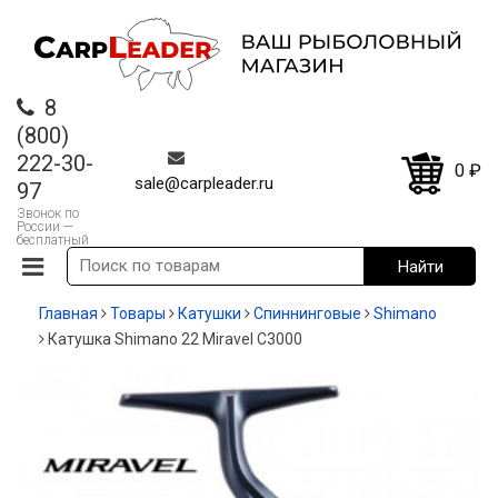
8
(800)
222-30-
0
₽
sale@carpleader.ru
97
Звонок по
России —
бесплатный
Главная
Товары
Катушки
Спиннинговые
Shimano
Катушка Shimano 22 Miravel C3000