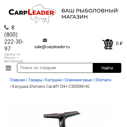
8
(800)
222-30-
0
₽
sale@carpleader.ru
97
Звонок по
России —
бесплатный
Главная
Товары
Катушки
Спиннинговые
Shimano
Катушка Shimano Cardiff CI4+ C3000M HG