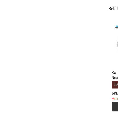
Rela
Кат
Nex
5
БР
Нет