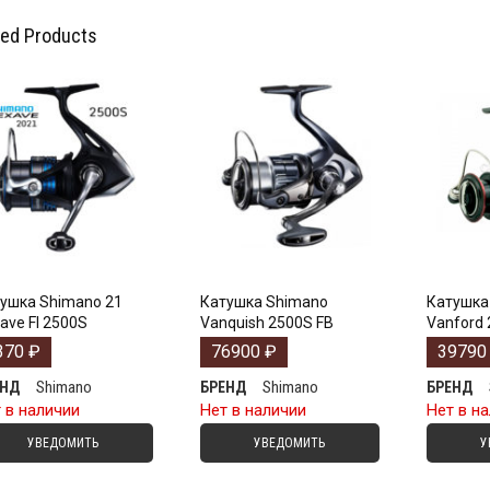
ted Products
ушка Shimano 21
Катушка Shimano
Катушка
ave FI 2500S
Vanquish 2500S FB
Vanford
370
₽
76900
₽
3979
Shimano
Shimano
ЕНД
БРЕНД
БРЕНД
 в наличии
Нет в наличии
Нет в н
УВЕДОМИТЬ
УВЕДОМИТЬ
У