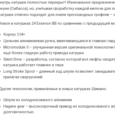
внутрь катушки полностью перекрыт! Изначальное предназначе
окуня (Сибасса), но, учитывая проработку каждой мелочи для л
катушки отлично подходят для ловли пресноводных трофеев – су
Новое в катушках 24 Exsence BB по сравнению с предыдущей мо
Корпус CI4+
Цельная алюминиевая ручка, ввинчивающаяся в главную пар
Micromodule II – улучшенная версия оригинальной технологии
ещё более гладкую работу привода катушки
Silent Drive – разработка, согласно которой все люфты свод
катушка работает плавнее и тише
Long Stroke Spool – длинный ход шпули позволяет закидыват
прилагая сверхусилий.
Другие технологии, применённые в новых катушках Шимано:
Шпуля из холоднокованого алюминия.
Hagane gear – высокопрочный привод из холоднокованого 
долговечностью.