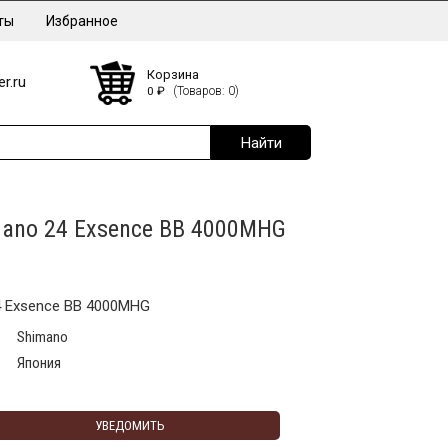
ты
Избранное
Корзина
r.ru
0
₽
(Товаров: 0)
ano 24 Exsence BB 4000MHG
4 Exsence BB 4000MHG
Shimano
Япония
УВЕДОМИТЬ