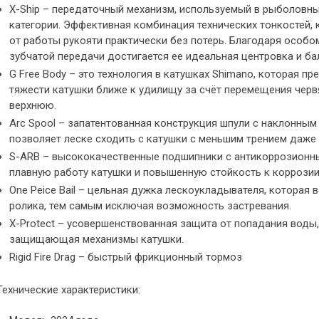
X-Ship – передаточный механизм, используемый в рыболовн
категории. Эффективная комбинация технических тонкостей, 
от работы рукояти практически без потерь. Благодаря особо
зубчатой передачи достигается ее идеальная центровка и ба
G Free Body – это технология в катушках Shimano, которая п
тяжести катушки ближе к удилищу за счёт перемещения червя
верхнюю.
Arc Spool – запатентованная конструкция шпули с наклонным
позволяет леске сходить с катушки с меньшим трением даже 
S-ARB – высококачественные подшипники с антикоррозионн
плавную работу катушки и повышенную стойкость к коррозии.
Оne Peice Bail – цельная дужка лескоукладывателя, которая 
ролика, тем самым исключая возможность застревания.
X-Protect – усовершенствованная защита от попадания вод
защищающая механизмы катушки.
Rigid Fire Drag – быстрый фрикционный тормоз
Технические характеристики: