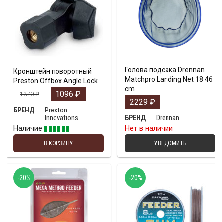
Голова подсакa Drennan
Кронштейн поворотный
Matchpro Landing Net 18 46
Preston Offbox Angle Lock
cm
1096
₽
1370
₽
2229
₽
Preston
БРЕНД
Innovations
Drennan
БРЕНД
Наличие
Нет в наличии
В КОРЗИНУ
УВЕДОМИТЬ
-20%
-20%