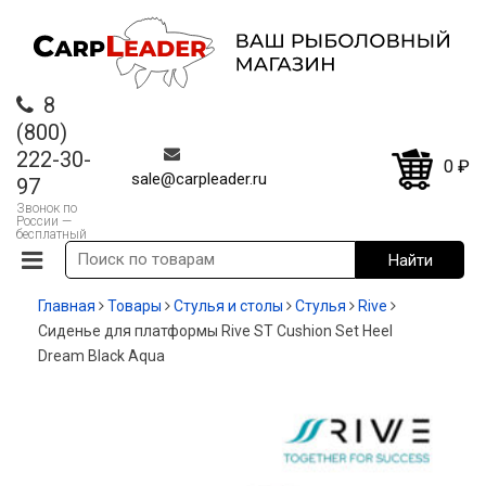
8
(800)
222-30-
0
₽
sale@carpleader.ru
97
Звонок по
России —
бесплатный
Главная
Товары
Стулья и столы
Стулья
Rive
Сиденье для платформы Rive ST Cushion Set Heel
Dream Black Aqua
-12%