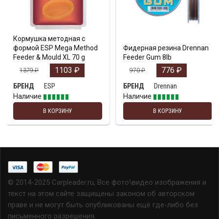
Кормушка методная с
формой ESP Mega Method
Фидерная резина Drennan
Feeder & Mould XL 70 g
Feeder Gum 8lb
1103
₽
776
₽
1379
₽
970
₽
ESP
Drennan
БРЕНД
БРЕНД
Наличие
Наличие
В КОРЗИНУ
В КОРЗИНУ
© 2014-2025 Carpleader.ru, Все фото\видео изображения и
текст на этом сайте защищены законом об авторском
праве и не могут быть опубликованы ещё где-либо без
письменного разрешения.