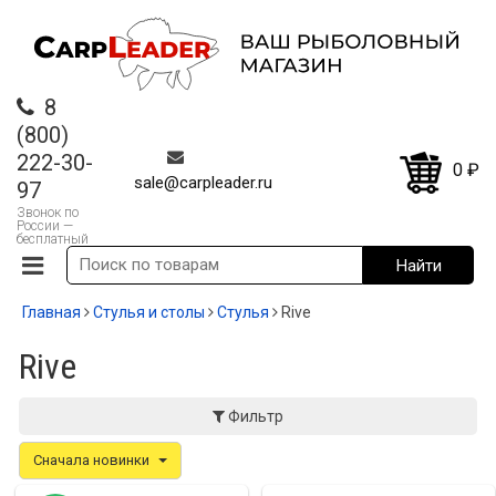
8
(800)
222-30-
0
₽
sale@carpleader.ru
97
Звонок по
России —
бесплатный
Главная
Стулья и столы
Стулья
Rive
Rive
Фильтр
Сначала новинки