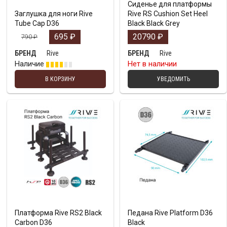
Сиденье для платформы
Заглушка для ноги Rive
Rive RS Cushion Set Heel
Tube Cap D36
Black Black Grey
695
₽
20790
₽
790
₽
Rive
Rive
БРЕНД
БРЕНД
Наличие
Нет в наличии
В КОРЗИНУ
УВЕДОМИТЬ
Платформа Rive RS2 Black
Педана Rive Platform D36
Carbon D36
Black