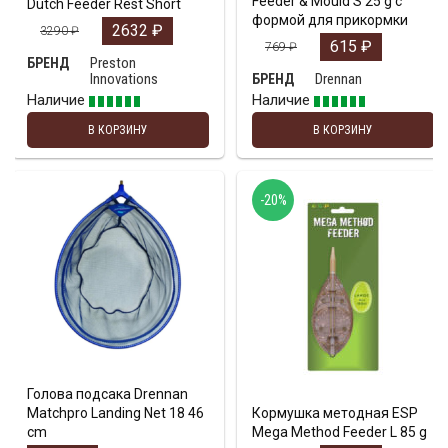
Feeder & Mould S 25 g с
Dutch Feeder Rest Short
формой для прикормки
2632
₽
3290
₽
615
₽
769
₽
Preston
БРЕНД
Innovations
Drennan
БРЕНД
Наличие
Наличие
В КОРЗИНУ
В КОРЗИНУ
-20%
Голова подсакa Drennan
Matchpro Landing Net 18 46
Кормушка методная ESP
cm
Mega Method Feeder L 85 g