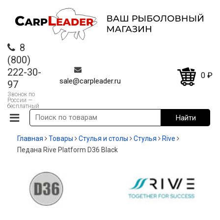
8
(800)
222-30-
0
₽
sale@carpleader.ru
97
Звонок по
России —
бесплатный
Главная
Товары
Стулья и столы
Стулья
Rive
Педана Rive Platform D36 Black