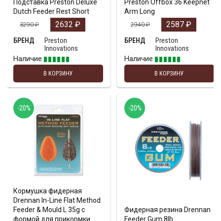
Подставка Preston Deluxe
Preston Offbox 36 Keepnet
Dutch Feeder Rest Short
Arm Long
2632
₽
2587
₽
3290
₽
2940
₽
Preston
Preston
БРЕНД
БРЕНД
Innovations
Innovations
Наличие
Наличие
В КОРЗИНУ
В КОРЗИНУ
-20%
-20%
Кормушка фидерная
Drennan In-Line Flat Method
Feeder & Mould L 35g с
Фидерная резина Drennan
формой для прикормки
Feeder Gum 8lb