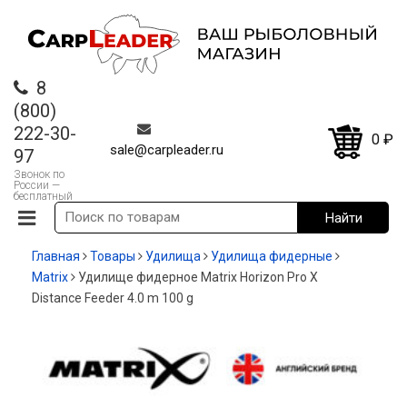
8
(800)
222-30-
0
₽
sale@carpleader.ru
97
Звонок по
России —
бесплатный
Главная
Товары
Удилища
Удилища фидерные
Matrix
Удилище фидерное Matrix Horizon Pro X
Distance Feeder 4.0 m 100 g
-35%