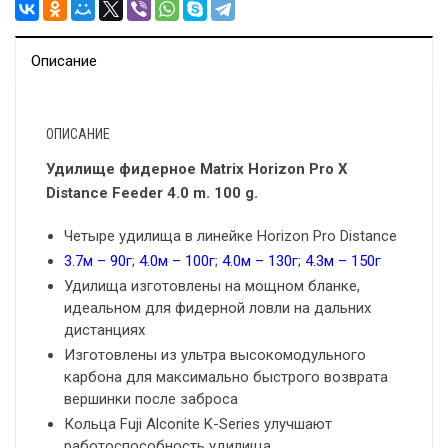
Описание
ОПИСАНИЕ
Удилище фидерное Matrix Horizon Pro X
Distance Feeder 4.0 m. 100 g.
Четыре удилища в линейке Horizon Pro Distance
3.7м – 90г
;
4.0м – 100г
;
4.0м – 130г
;
4.3м – 150г
Удилища изготовлены на мощном бланке,
идеальном для фидерной ловли на дальних
дистанциях
Изготовлены из ультра высокомодульного
карбона для максимально быстрого возврата
вершинки после заброса
Кольца Fuji Alconite K-Series улучшают
работоспособность удилища