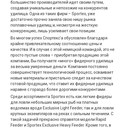
большинство производителей идет своим путем,
создавая уникальные и непохожие на конкурентов
удилища. Одна из таких фирм – Sportex, уже
достаточно прочно заняла свою нишу рынка
поплавочных удилищ и, несмотря на жесткую
конкуренцию, лишь усиливает свои позиции.
Во многом успех Спортекс’а обусловлен благодаря
крайне привлекательному соотношению цены и
качества. И в случае с этой немецкой командой, это не
просто пустые слова – приобретая продукцию этой
компании, Вы получаете «много» фидерного удилища
за весьма умеренные деньги. Компания постоянно
совершенствует технологический процесс, осваивает
новые материалы и пристально следит за качеством
готовой продукции, что ставит их фидерные удилища
наравне с гораздо более дорогими конкурентами.
Среди ассортимента Sportex есть как легкие фидеры
для ловли небольших мирных рыб на платных
водоемах вроде Exclusive Light Feeder, так и для ловли
крупных экземпляров на реках с сильным течением. С
такой задачей прекрасно справятся модели Rapid
Feeder и Sportex Exclusive Heavy Feeder. Кроме того, в