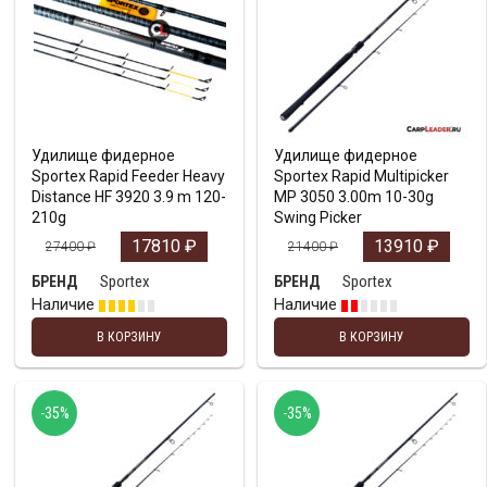
Удилище фидерное
Удилище фидерное
Sportex Rapid Feeder Heavy
Sportex Rapid Multipicker
Distance HF 3920 3.9 m 120-
MP 3050 3.00m 10-30g
210g
Swing Picker
17810
₽
13910
₽
27400
₽
21400
₽
Sportex
Sportex
БРЕНД
БРЕНД
Наличие
Наличие
В КОРЗИНУ
В КОРЗИНУ
-35%
-35%