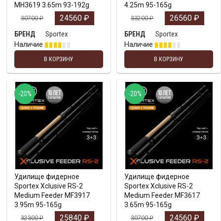
MH3619 3.65m 93-192g
4.25m 95-165g
24560
₽
26560
₽
30700
₽
33200
₽
Sportex
Sportex
БРЕНД
БРЕНД
Наличие
Наличие
В КОРЗИНУ
В КОРЗИНУ
-20%
-20%
Удилище фидерное
Удилище фидерное
Sportex Xclusive RS-2
Sportex Xclusive RS-2
Medium Feeder MF3917
Medium Feeder MF3617
3.95m 95-165g
3.65m 95-165g
25840
₽
24560
₽
32300
₽
30700
₽