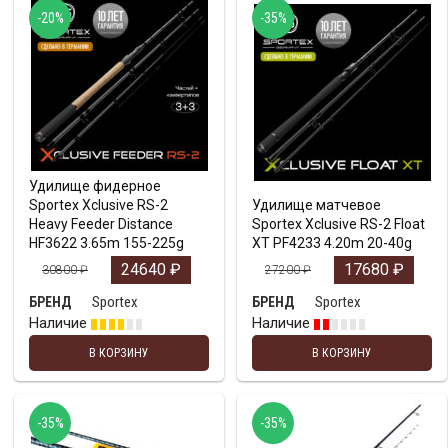
-20%
-35%
Удилище фидерное
Sportex Xclusive RS-2
Удилище матчевое
Heavy Feeder Distance
Sportex Xclusive RS-2 Float
HF3622 3.65m 155-225g
XT PF4233 4.20m 20-40g
24640
₽
17680
₽
30800
₽
27200
₽
Sportex
Sportex
БРЕНД
БРЕНД
Наличие
Наличие
В КОРЗИНУ
В КОРЗИНУ
-35%
-35%