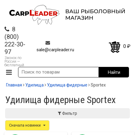
8
(800)
222-30-
0
₽
sale@carpleader.ru
97
Звонок по
России —
бесплатный
Главная
Удилища
Удилища фидерные
Sportex
Удилища фидерные Sportex
Фильтр
Сначала новинки