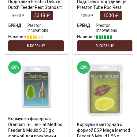
Подставка Preston Deluxe
Подставка под удилище
Dutch Feeder Rest Standart
Preston Tube Rod Rest
3318
₽
1030
₽
3770
₽
1290
₽
Preston
Preston
БРЕНД
БРЕНД
Innovations
Innovations
Наличие
Наличие
В КОРЗИНУ
В КОРЗИНУ
-20%
-20%
Кормушка фидерная
Drennan In-Line Flat Method
Кормушка методная с
Feeder & Mould S 25 g с
формой ESP Mega Method
формой для прикормки
Feeder & Mould L 56 g