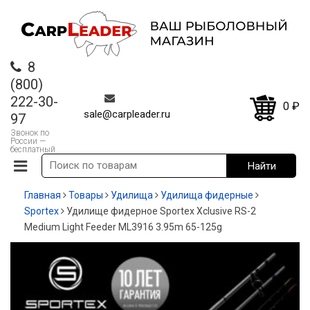
8
(800)
222-30-
0
₽
sale@carpleader.ru
97
Звонок по
России —
бесплатный
Главная
Товары
Удилища
Удилища фидерные
Sportex
Удилище фидерное Sportex Xclusive RS-2
Medium Light Feeder ML3916 3.95m 65-125g
-20%