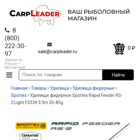
8
(800)
222-30-
0
₽
sale@carpleader.ru
97
Звонок по
России —
бесплатный
Главная
Товары
Удилища
Удилища фидерные
Sportex
Удилище фидерное Sportex Rapid Feeder RS-
2 Light F3334 3.3m 35-85g
-20%