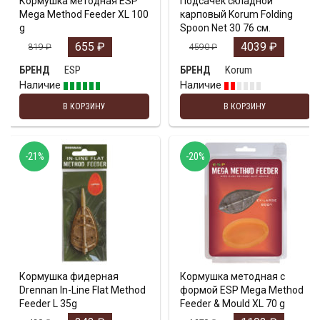
Кормушка методная ESP
Подсачек складной
Mega Method Feeder XL 100
карповый Korum Folding
g
Spoon Net 30 76 см.
655
₽
4039
₽
819
₽
4590
₽
ESP
Korum
БРЕНД
БРЕНД
Наличие
Наличие
В КОРЗИНУ
В КОРЗИНУ
-21%
-20%
Кормушка фидерная
Кормушка методная с
Drennan In-Line Flat Method
формой ESP Mega Method
Feeder L 35g
Feeder & Mould XL 70 g