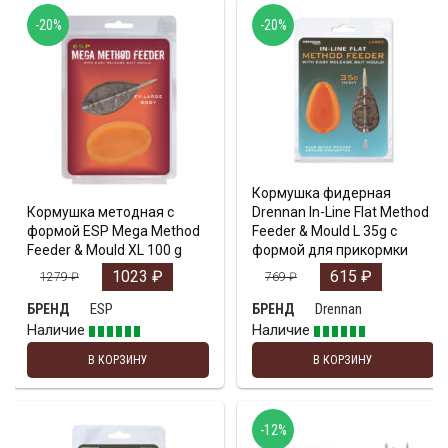
-20%
-20%
Кормушка фидерная
Кормушка методная с
Drennan In-Line Flat Method
формой ESP Mega Method
Feeder & Mould L 35g с
Feeder & Mould XL 100 g
формой для прикормки
1023
₽
615
₽
1279
₽
769
₽
ESP
Drennan
БРЕНД
БРЕНД
Наличие
Наличие
В КОРЗИНУ
В КОРЗИНУ
-12%