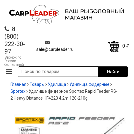
8
(800)
222-30-
0
₽
sale@carpleader.ru
97
Звонок по
России —
бесплатный
Главная
Товары
Удилища
Удилища фидерные
Sportex
Удилище фидерное Sportex Rapid Feeder RS-
2 Heavy Distance HF4223 4.2m 120-210g
-20%