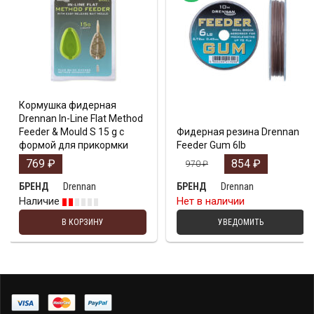
Кормушка фидерная
Drennan In-Line Flat Method
Feeder & Mould S 15 g с
Фидерная резина Drennan
формой для прикормки
Feeder Gum 6lb
769
₽
854
₽
970
₽
Drennan
Drennan
БРЕНД
БРЕНД
Наличие
Нет в наличии
В КОРЗИНУ
УВЕДОМИТЬ