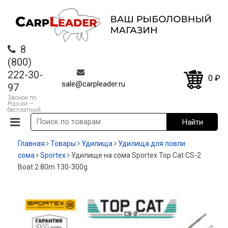
8
(800)
222-30-
0
₽
sale@carpleader.ru
97
Звонок по
России —
бесплатный
Главная
Товары
Удилища
Удилища для ловли
сома
Sportex
Удилище на сома Sportex Top Cat CS-2
Boat 2.80m 130-300g
-20%