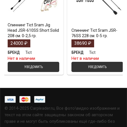
Спиннинг Tict Sram Jig
Head JSR-610SS Short Solid
Спиннинг Tict Sram JSR-
208 см. 0-2,5 гр.
76SS 228 см. 0-5 гр.
24000
₽
38690
₽
Tict
Tict
БРЕНД
БРЕНД
Нет в наличии
Нет в наличии
УВЕДОМИТЬ
УВЕДОМИТЬ
© 2014-2025 Carpleader.ru, Все фото\видео изображения и
текст на этом сайте защищены законом об авторском
праве и не могут быть опубликованы ещё где-либо без