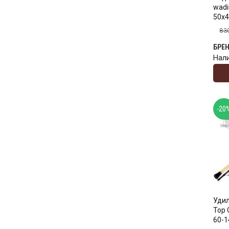
wadi
50x
83
БРЕ
Нал
-20
Удил
Top 
60-1