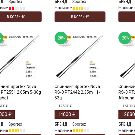
Sportex
Sportex
НД
БРЕНД
БРЕНД
ичие
Наличие
Наличи
В КОРЗИНУ
В КОРЗИНУ
%
-20%
-20%
нинг Sportex Nova
Спиннинг Sportex Nova
Спиннин
 PT2551 2.65m 5-36g
RS-3 PT2442 2.35m 11-
RS-3 PT
shot
53g
Allround
500
₽
17500
₽
16100
000
₽
14000
₽
1288
Sportex
Sportex
НД
БРЕНД
БРЕНД
ичие
Наличие
Наличи