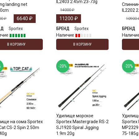
IL2403 2.45m 23-73g
ng landing net
Спиннинг
40cm
14000
₽
IL2202 
6640
₽
11200
₽
00
₽
10900
Sportex
Sportex
НД
БРЕНД
БРЕНД
ичие
Наличие
Наличи
В КОРЗИНУ
В КОРЗИНУ
%
-20%
-20%
Удилище морское
Удилищ
ище на сома Sportex
Sportex Mastergrade RS-2
Sportex
Cat CS-2 Spin 2.50m
SJ1920 Spiral Jigging
MP2329 
40g
1.9m 20g
75-185g