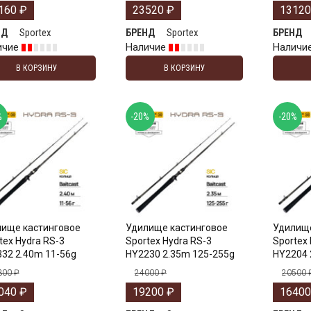
160
₽
23520
₽
1312
Sportex
Sportex
НД
БРЕНД
БРЕНД
ичие
Наличие
Наличи
В КОРЗИНУ
В КОРЗИНУ
%
-20%
-20%
ище кастинговое
Удилище кастинговое
Удилище
tex Hydra RS-3
Sportex Hydra RS-3
Sportex
32 2.40m 11-56g
HY2230 2.35m 125-255g
HY2204 
300
₽
24000
₽
20500
040
₽
19200
₽
1640