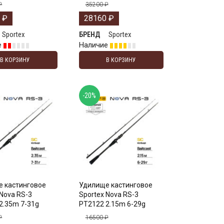
₽
35200
₽
0
₽
28160
₽
Sportex
Sportex
БРЕНД
е
Наличие
В КОРЗИНУ
В КОРЗИНУ
-20%
 кастинговое
Удилище кастинговое
 Nova RS-3
Sportex Nova RS-3
2.35m 7-31g
PT2122 2.15m 6-29g
₽
16500
₽