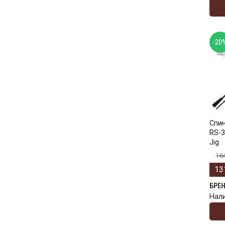
-20
Спин
RS-3
Jig
16
13
БРЕ
Нал