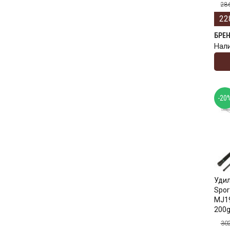
28
22
БРЕ
Нал
-20
Уди
Spor
MJ19
200
30