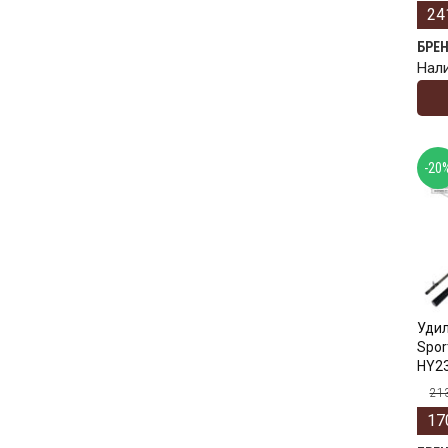
24
БРЕ
Нал
-20
Удил
Spor
HY23
21
17