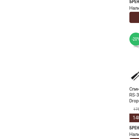
БРЕ
Нал
-20
Спин
RS-3
Drop
17
14
БРЕ
Нал