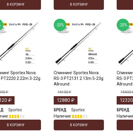
В КОРЗИНУ
В КОРЗИНУ
%
-20%
-20%
нинг Sportex Nova
Спиннинг Sportex Nova
Спиннин
 PT2220 2.22m 3-22g
RS-3 PT2131 2.13m 5-23g
RS-3 PT
Allround
Allround
400
₽
16100
₽
15400
120
₽
12880
₽
1232
Sportex
Sportex
НД
БРЕНД
БРЕНД
ичие
Наличие
Наличи
В КОРЗИНУ
В КОРЗИНУ