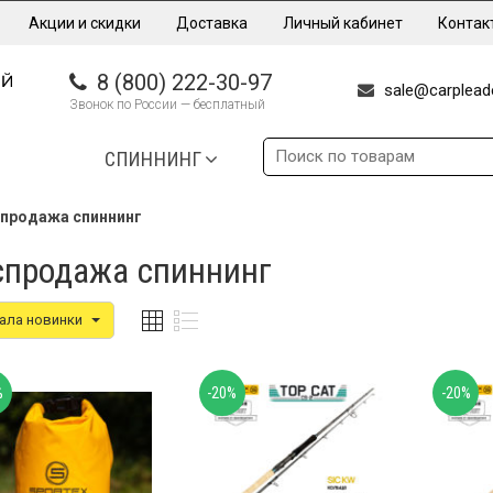
Акции и скидки
Доставка
Личный кабинет
Контак
8 (800) 222-30-97
sale@carpleade
Звонок по России — бесплатный
СПИННИНГ
продажа спиннинг
спродажа спиннинг
ала новинки
%
-20%
-20%