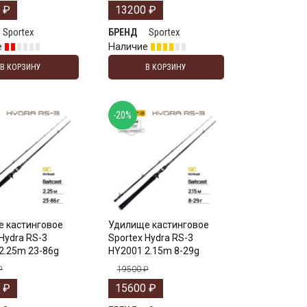
0
₽
13200
₽
Sportex
Sportex
БРЕНД
е
Наличие
В КОРЗИНУ
В КОРЗИНУ
-20%
 кастинговое
Удилище кастинговое
 Hydra RS-3
Sportex Hydra RS-3
2.25m 23-86g
HY2001 2.15m 8-29g
₽
19500
₽
0
₽
15600
₽