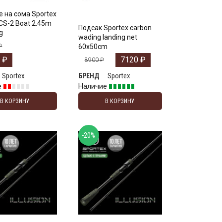
 на сома Sportex
 CS-2 Boat 2.45m
Подсак Sportex carbon
g
wading landing net
₽
60x50cm
0
₽
7120
₽
8900
₽
Sportex
Sportex
БРЕНД
е
Наличие
В КОРЗИНУ
В КОРЗИНУ
-20%