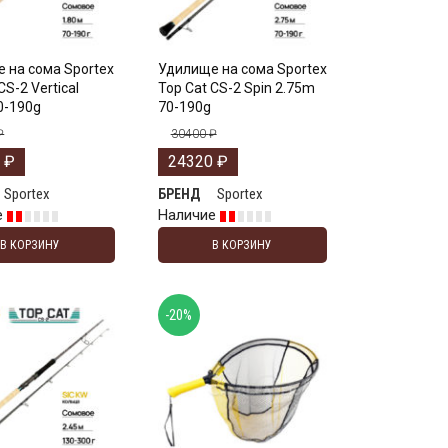
 на сома Sportex
Удилище на сома Sportex
CS-2 Vertical
Top Cat CS-2 Spin 2.75m
0-190g
70-190g
₽
30400
₽
0
₽
24320
₽
Sportex
Sportex
БРЕНД
е
Наличие
В КОРЗИНУ
В КОРЗИНУ
-20%