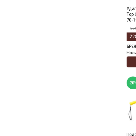
Удил
Top 
70-1
28
22
БРЕ
Нал
-20
Подс