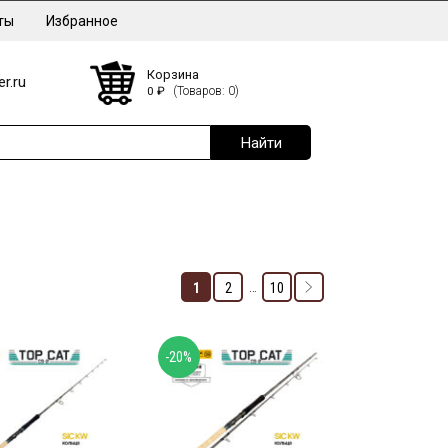
ты
Избранное
Корзина
r.ru
0
₽
(Товаров: 0)
…
1
2
10
-20%