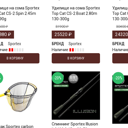
ище на сома Sportex
Удилище на сома Sportex
Удилище
Cat CS-2 Spin 2.45m
Top Cat CS-2 Boat 2.80m
Top Cat
90g
130-300g
130-300
600
₽
31900
₽
30400
880
₽
25520
₽
2432
Sportex
Sportex
НД
БРЕНД
БРЕНД
ичие
Наличие
Наличи
В КОРЗИНУ
В КОРЗИНУ
%
-20%
-20%
Спиннинг Sportex Illusion
ак Sportex carbon