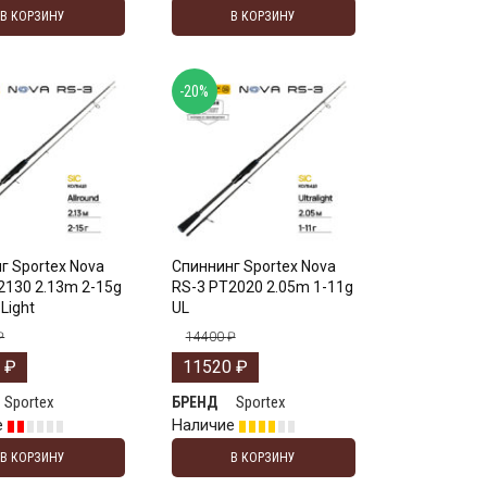
В КОРЗИНУ
В КОРЗИНУ
-20%
г Sportex Nova
Спиннинг Sportex Nova
2130 2.13m 2-15g
RS-3 PT2020 2.05m 1-11g
 Light
UL
₽
14400
₽
0
₽
11520
₽
Sportex
Sportex
БРЕНД
е
Наличие
В КОРЗИНУ
В КОРЗИНУ