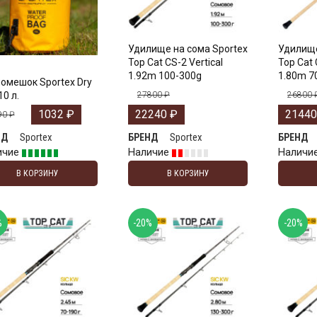
Удилище на сома Sportex
Удилище
Top Cat CS-2 Vertical
Top Cat 
1.92m 100-300g
1.80m 7
омешок Sportex Dry
10 л.
27800
₽
26800
1032
₽
22240
₽
2144
90
₽
Sportex
Sportex
НД
БРЕНД
БРЕНД
ичие
Наличие
Наличи
В КОРЗИНУ
В КОРЗИНУ
%
-20%
-20%