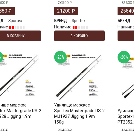
600
₽
26500
₽
32300
880
₽
21200
₽
2584
Sportex
Sportex
НД
БРЕНД
БРЕНД
ичие
Наличие
Наличи
В КОРЗИНУ
В КОРЗИНУ
%
-20%
-20%
лище морское
Удилище морское
tex Mastergrade RS-2
Sportex Mastergrade RS-2
Удилище
28 Jigging 1.9m
MJ1927 Jigging 1.9m
Sportex
g
150g
PT2352 
200
₽
29400
₽
16400