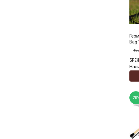
Герм
Bag 
12
БРЕ
Нал
-20