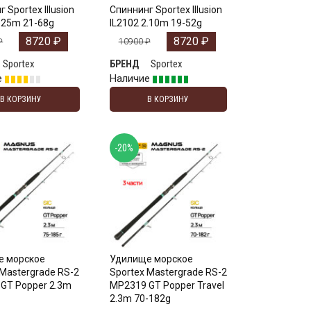
 Sportex Illusion
Спиннинг Sportex Illusion
2.25m 21-68g
IL2102 2.10m 19-52g
8720
₽
8720
₽
₽
10900
₽
Sportex
Sportex
БРЕНД
е
Наличие
В КОРЗИНУ
В КОРЗИНУ
-20%
е морское
Удилище морское
 Mastergrade RS-2
Sportex Mastergrade RS-2
GT Popper 2.3m
MP2319 GT Popper Travel
2.3m 70-182g