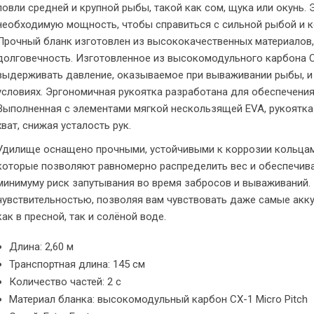
ловли средней и крупной рыбы, такой как сом, щука или окунь.
необходимую мощность, чтобы справиться с сильной рыбой и к
Прочный бланк изготовлен из высококачественных материалов
долговечность. Изготовленное из высокомодульного карбона CX
выдерживать давление, оказываемое при вываживании рыбы, и
условиях. Эргономичная рукоятка разработана для обеспечени
Выполненная с элементами мягкой нескользящей EVA, рукоятк
хват, снижая усталость рук.
Удилище оснащено прочными, устойчивыми к коррозии кольцами Se
которые позволяют равномерно распределить вес и обеспечива
минимуму риск запутывания во время забросов и вываживаний.
чувствительностью, позволяя вам чувствовать даже самые акк
как в пресной, так и солёной воде.
Длина: 2,60 м
Транспортная длина: 145 см
Количество частей: 2 с
Материал бланка: высокомодульный карбон CX-1 Micro Pitch