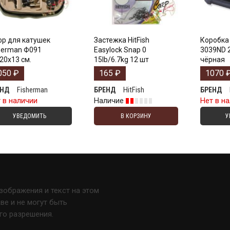
р для катушек
Застежка HitFish
Коробка 
herman Ф091
Easylock Snap 0
3039ND 
20х13 см.
15lb/6.7kg 12 шт
чёрная
050
₽
165
₽
1070
Fisherman
HitFish
ЕНД
БРЕНД
БРЕНД
 в наличии
Наличие
Нет в н
УВЕДОМИТЬ
В КОРЗИНУ
У
изображения и текст на этом
е и не могут быть
го разрешения.