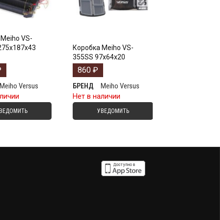
Meiho VS-
275х187х43
Коробка Meiho VS-
355SS 97х64х20
₽
860
₽
Meiho Versus
Meiho Versus
БРЕНД
аличии
Нет в наличии
ВЕДОМИТЬ
УВЕДОМИТЬ