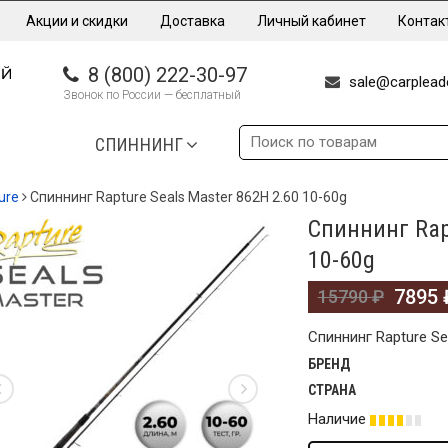
Акции и скидки
Доставка
Личный кабинет
Контак
8 (800) 222-30-97
sale@carpleade
Звонок по России — бесплатный
СПИННИНГ
ure
Спиннинг Rapture Seals Master 862H 2.60 10-60g
Спиннинг Rap
%
10-60g
7895
15790
₽
Спиннинг Rapture Se
БРЕНД
СТРАНА
Наличие