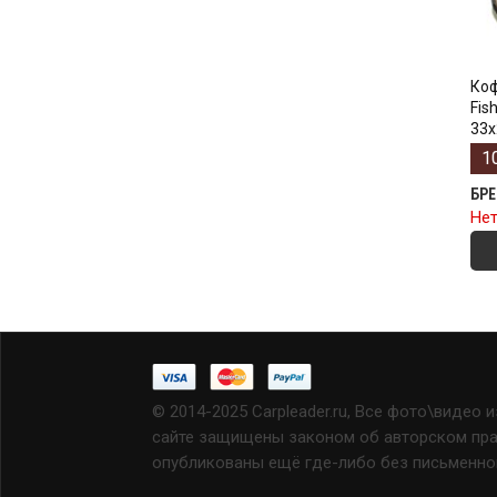
Коф
Fis
33х
1
БР
Нет
© 2014-2025 Carpleader.ru, Все фото\видео 
сайте защищены законом об авторском прав
опубликованы ещё где-либо без письменно