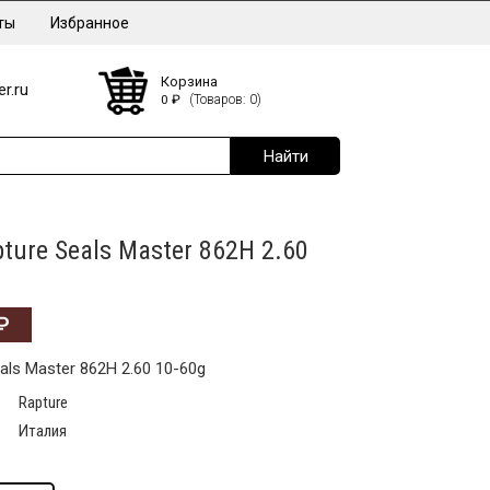
ты
Избранное
Корзина
r.ru
0
₽
(Товаров: 0)
ture Seals Master 862H 2.60
₽
als Master 862H 2.60 10-60g
Rapture
Италия