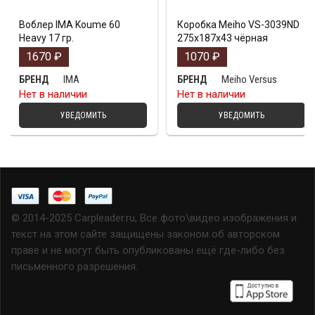
Воблер IMA Koume 60
Коробка Meiho VS-3039ND
Heavy 17 гр.
275х187х43 чёрная
1670
₽
1070
₽
IMA
Meiho Versus
БРЕНД
БРЕНД
Нет в наличии
Нет в наличии
УВЕДОМИТЬ
УВЕДОМИТЬ
© 2014-2025 Carpleader.ru, Все фото\видео изображения и
текст на этом сайте защищены законом об авторском
праве и не могут быть опубликованы ещё где-либо без
письменного разрешения.