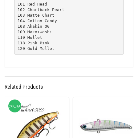
101 Red Head

102 Chartback Pearl

103 Matte Chart

104 Cotton Candy

108 Akakin OG

109 Makoiwashi

110 Mullet

118 Pink Pink

120 Gold Mullet
Related Products
СКИДКА!