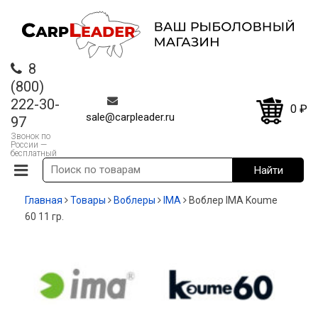
8
(800)
222-30-
0
₽
sale@carpleader.ru
97
Звонок по
России —
бесплатный
Главная
Товары
Воблеры
IMA
Воблер IMA Koume
60 11 гр.
СКИДКА!