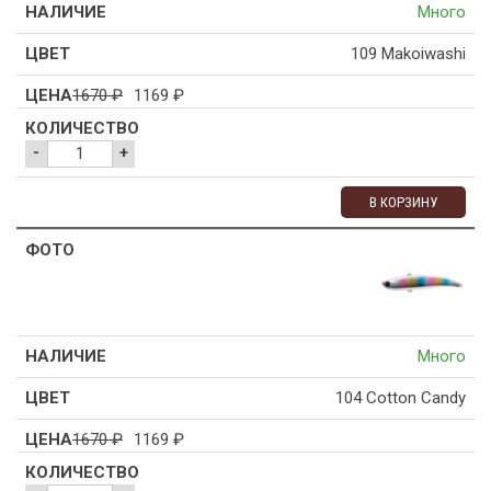
Много
109 Makoiwashi
1670
₽
1169
₽
-
+
В КОРЗИНУ
Много
104 Cotton Candy
1670
₽
1169
₽