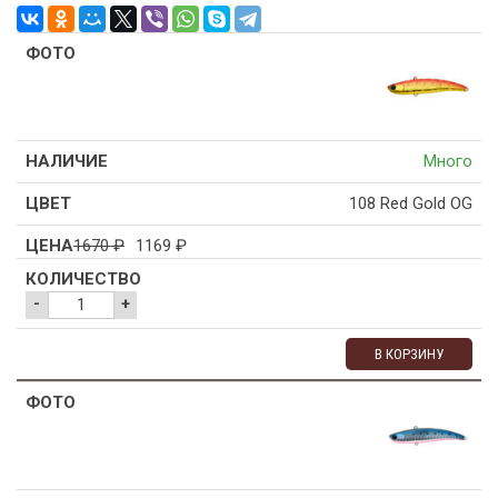
Много
108 Red Gold OG
1670
₽
1169
₽
-
+
В КОРЗИНУ