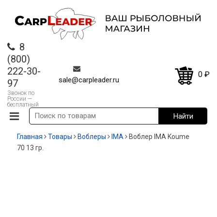
8
(800)
222-30-
0
₽
sale@carpleader.ru
97
Звонок по
России —
бесплатный
Главная
Товары
Воблеры
IMA
Воблер IMA Koume
70 13 гр.
-30%