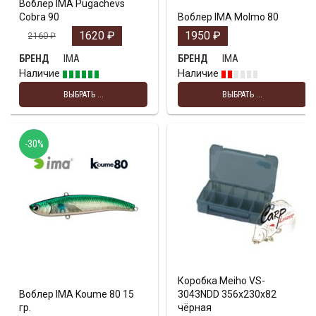
Воблер IMA Pugachevs
Cobra 90
Воблер IMA Molmo 80
1620
₽
1950
₽
2160
₽
IMA
IMA
БРЕНД
БРЕНД
Наличие
Наличие
ВЫБРАТЬ ...
ВЫБРАТЬ ...
-30%
Коробка Meiho VS-
Воблер IMA Koume 80 15
3043NDD 356х230х82
гр.
чёрная