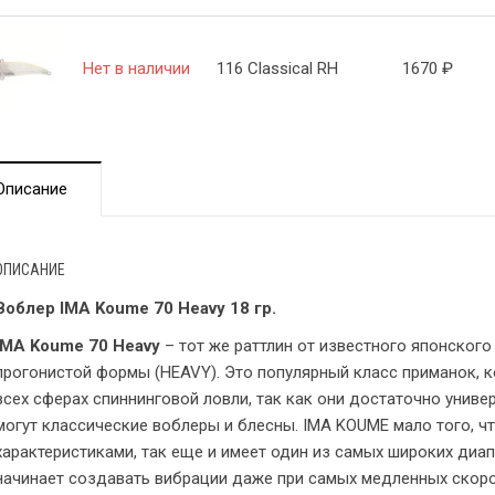
Нет в наличии
116 Classical RH
1670
₽
Описание
ОПИСАНИЕ
Воблер IMA Koume 70 Heavy 18 гр.
IMA Koume 70 Heavy
– тот же раттлин от известного японског
прогонистой формы (HEAVY). Это популярный класс приманок, 
всех сферах спиннинговой ловли, так как они достаточно униве
могут классические воблеры и блесны. IMA KOUME мало того, 
характеристиками, так еще и имеет один из самых широких диа
начинает создавать вибрации даже при самых медленных скорос