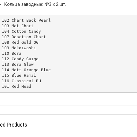
Кольца заводные: №3 х 2 шт.
102 Chart Back Pearl

103 Mat Chart

104 Cotton Candy

107 Reaction Chart

108 Red Gold OG

109 Makoiwashi

110 Bora

112 Candy Guigo

113 Bora Glow

114 Matt Orange Blue

115 Blue Hamai

116 Classical RH

101 Red Head
ted Products