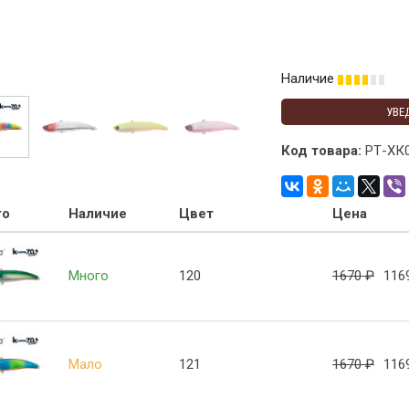
Наличие
УВЕ
Код товара:
РТ-ХК
то
Наличие
Цвет
Цена
Много
120
1670
₽
116
Мало
121
1670
₽
116