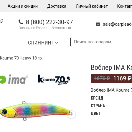
Акции и скидки
Доставка
Личный кабинет
Контак
8 (800) 222-30-97
sale@carpleade
Звонок по России — бесплатный
СПИННИНГ
Koume 70 Heavy 18 гр.
Воблер IMA K
%
1169
₽
1670
₽
Воблер IMA Koume 7
БРЕНД
СТРАНА
ЦВЕТ