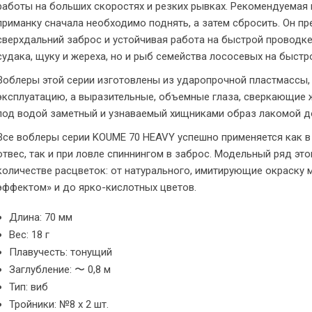
работы на больших скоростях и резких рывках. Рекомендуемая 
приманку сначала необходимо поднять, а затем сбросить. Он пр
сверхдальний заброс и устойчивая работа на быстрой проводке
судака, щуку и жереха, но и рыб семейства лососевых на быстр
Воблеры этой серии изготовлены из ударопрочной пластмассы,
эксплуатацию, а выразительные, объемные глаза, сверкающие
под водой заметный и узнаваемый хищниками образ лакомой д
Все воблеры серии KOUME 70 HEAVY успешно применяется как в 
отвес, так и при ловле спиннингом в заброс. Модельный ряд эт
количестве расцветок: от натурального, имитирующие окраску 
эффектом» и до ярко-кислотных цветов.
Длина: 70 мм
Вес: 18 г
Плавучесть: тонущий
Заглубление: 〜 0,8 м
Тип: виб
Тройники: №8 х 2 шт.