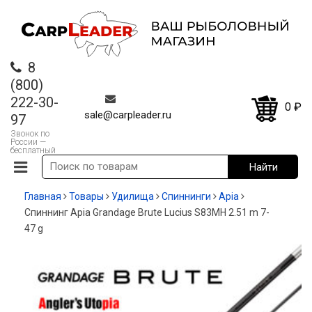
8
(800)
222-30-
0
₽
sale@carpleader.ru
97
Звонок по
России —
бесплатный
Главная
Товары
Удилища
Спиннинги
Apia
Спиннинг Apia Grandage Brute Lucius S83MH 2.51 m 7-
47 g