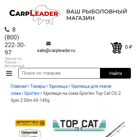
8
(800)
222-30-
0
₽
sale@carpleader.ru
97
Звонок по
России —
бесплатный
Главная
Товары
Удилища
Удилища для ловли
сома
Sportex
Удилище на сома Sportex Top Cat CS-2
Spin 2.50m 60-140g
-20%