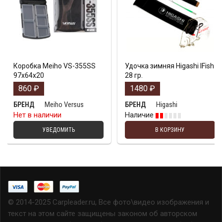
Коробка Meiho VS-355SS
Удочка зимняя Higashi IFish
97х64х20
28 гр.
860
₽
1480
₽
Meiho Versus
Higashi
БРЕНД
БРЕНД
Нет в наличии
Наличие
УВЕДОМИТЬ
В КОРЗИНУ
© 2014-2025 Carpleader.ru, Все фото\видео изображения и
текст на этом сайте защищены законом об авторском