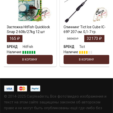
Застежка HitFish Quicklock
Спиннинг Tict Ice Cube IC-
Snap 2 60lb/27kg 12 шт
69P 207 см. 0,1-7 гр.
165
₽
32173
₽
36560
₽
HitFish
Tict
БРЕНД
БРЕНД
Наличие
Наличие
В КОРЗИНУ
В КОРЗИНУ
© 2014-2025 Carpleader.ru, Все фото\видео изображения и
текст на этом сайте защищены законом об авторском
праве и не могут быть опубликованы ещё где-либо без