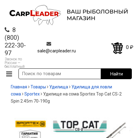
8
(800)
222-30-
0
₽
sale@carpleader.ru
97
Звонок по
России —
бесплатный
Главная
Товары
Удилища
Удилища для ловли
сома
Sportex
Удилище на сома Sportex Top Cat CS-2
Spin 2.45m 70-190g
-20%